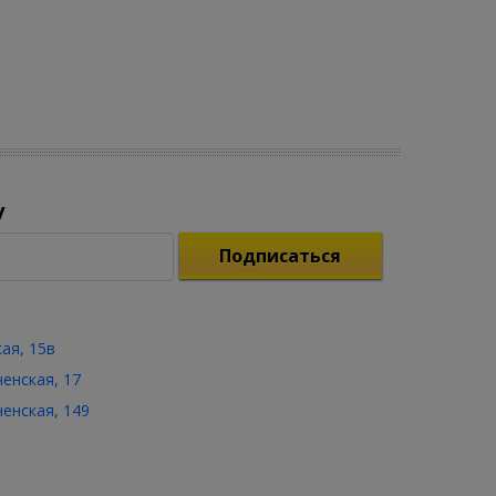
у
Подписаться
кая, 15в
ченская, 17
ченская, 149