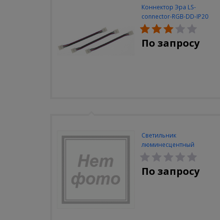
Коннектор Эра LS-
connector-RGB-DD-IP20
(3шт/уп)
По запросу
Светильник
люминесцентный
Navigator NEL-A2-E130-T4-
840/WH
По запросу