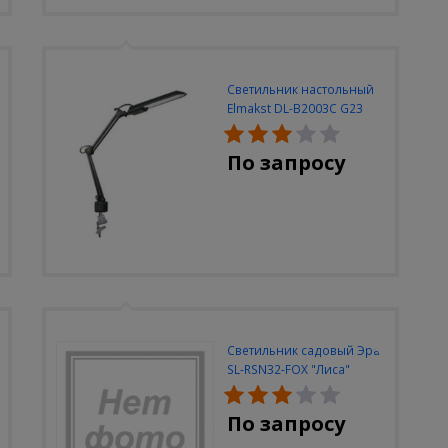
Светильник настольный
Elmakst DL-B2003C G23
черный струбцина
По запросу
Светильник садовый Эра
SL-RSN32-FOX "Лиса"
солн.бат, полистоун,
цветной, 32 см
По запросу