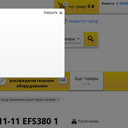
(RUB
Валюта:
0
Р
0
на сумму
Р
Закрыть
Укажите город
Товары
Я ищу, например,
Кабель ВВГ
Монтажное и
Еще товары
распределительное
648
•
•
•
оборудование
 под люминесцентную лампу
1-11 EFS380 1
Распечатать