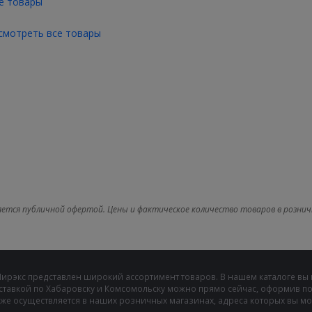
е товары
смотреть все товары
яется публичной офертой. Цены и фактическое количество товаров в рознич
Мирэкс представлен широкий ассортимент товаров. В нашем каталоге вы
ставкой по Хабаровску и Комсомольску можно прямо сейчас, оформив пок
же осуществляется в наших розничных магазинах, адреса которых вы може