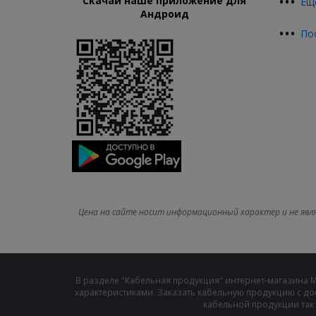
•
•
•
Скачай наше приложение для
Ещ
Андроид
•
•
•
По
Цена на сайте носит информационный характер и не явл
В разделе "Кабельная продукция" интернет-магазина 
характеристиками. Заказать кабельную продукцию с до
кабельной продукции так 