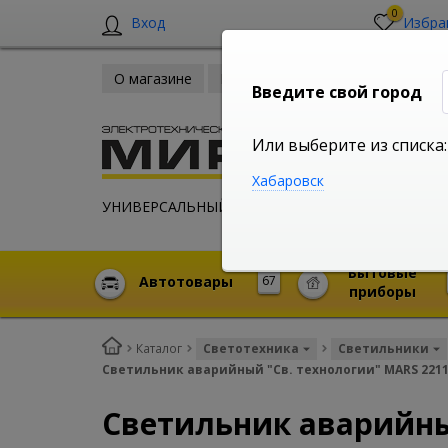
0
Вход
Избра
О магазине
Новости
Оплата и доставка
Введите свой город
Или выберите из списка:
Хабаровск
УНИВЕРСАЛЬНЫЙ ИНТЕРНЕТ МАГАЗИН
Бытовые
Автотовары
67
приборы
Каталог
Светотехника
Светильники
Светильник аварийный "Св. технологии" MARS 2211-
Светильник аварийный