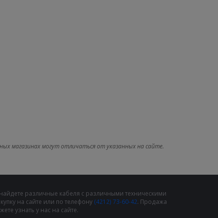
ных магазинах могут отличаться от указанных на сайте.
 найдете различные кабеля с различными техническими
упку на сайте или по телефону
(4212) 73-60-42
. Продажа
те узнать у нас на сайте.