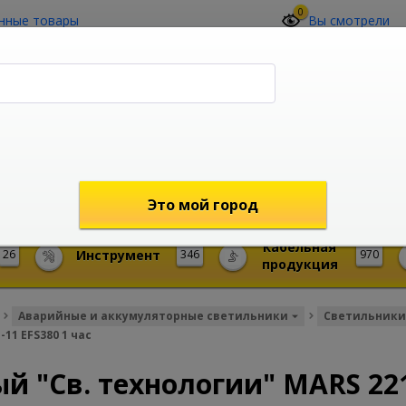
0
нные товары
Вы смотрели
О компании
Контакты
(4212) 73-60-42
Звоните с 09-00 до 19-00 (Хабаровск)
с 02-00 до 12-00 (МСК)
shop@mireks.ru
Это мой город
Кабельная
26
Инструмент
346
970
продукция
Аварийные и аккумуляторные светильники
Светильники
11 EFS380 1 час
 "Св. технологии" MARS 221