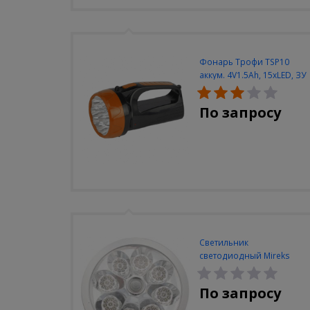
Фонарь Трофи TSP10
аккум. 4V1.5Ah, 15xLED, ЗУ
вилка 220V
По запросу
Светильник
светодиодный Mireks
С-310-80-S (5W/4000-
5000K/500lm/датчик
По запросу
движения)