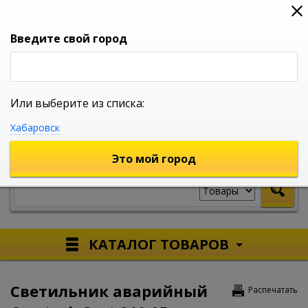
0
0
0
Вход
Введите свой город
Или выберите из списка:
УНИВЕРСАЛЬНЫЙ ИНТЕРНЕТ МАГАЗИН
Хабаровск
УКАЖИТЕ ГОРОД
Это мой город
КАТАЛОГ ТОВАРОВ
Светильник аварийный
Распечатать