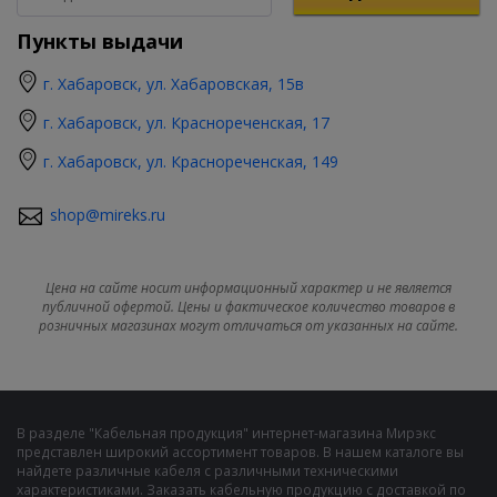
Пункты выдачи
г. Хабаровск, ул. Хабаровская, 15в
г. Хабаровск, ул. Краснореченская, 17
г. Хабаровск, ул. Краснореченская, 149
shop@mireks.ru
Цена на сайте носит информационный характер и не является
публичной офертой. Цены и фактическое количество товаров в
розничных магазинах могут отличаться от указанных на сайте.
В разделе "Кабельная продукция" интернет-магазина Мирэкс
представлен широкий ассортимент товаров. В нашем каталоге вы
найдете различные кабеля с различными техническими
характеристиками. Заказать кабельную продукцию с доставкой по