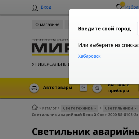
0
Вход
Избра
О магазине
Новости
Оплата и доставка
Введите свой город
Или выберите из списка:
Хабаровск
УНИВЕРСАЛЬНЫЙ ИНТЕРНЕТ МАГАЗИН
Бытовые
Автотовары
67
приборы
Каталог
Светотехника
Светильники
Светильник аварийный Белый Свет 2000 BS-8103-2х6
Светильник аварийный