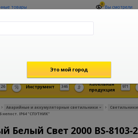
0
нные товары
Вы смотрели
О компании
Контакты
(4212) 73-60-42
Звоните с 09-00 до 19-00 (Хабаровск)
с 02-00 до 12-00 (МСК)
shop@mireks.ru
Это мой город
Кабельная
26
Инструмент
346
971
продукция
Аварийные и аккумуляторные светильники
Светильники
 непост. IP64 "СПУТНИК"
 Белый Свет 2000 BS-8103-2