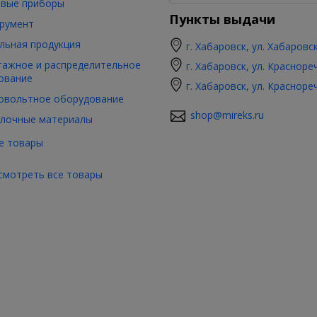
вые приборы
Пункты выдачи
румент
льная продукция
г. Хабаровск, ул. Хабаровс
ажное и распределительное
г. Хабаровск, ул. Красноре
ование
г. Хабаровск, ул. Красноре
овольтное оборудование
shop@mireks.ru
лочные материалы
е товары
смотреть все товары