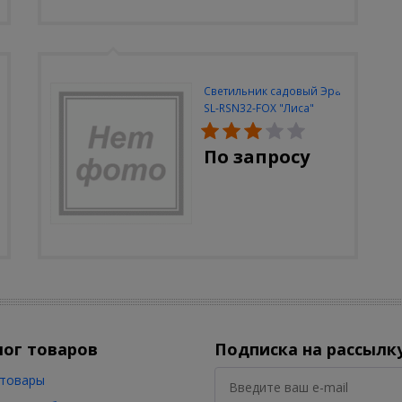
Светильник садовый Эра
SL-RSN32-FOX "Лиса"
солн.бат, полистоун,
цветной, 32 см
По запросу
лог товаров
Подписка на рассылк
товары