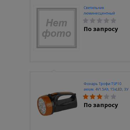
Светильник
люминесцентный
Navigator NEL-A2-E130-T4-
840/WH
По запросу
Фонарь Трофи TSP10
аккум. 4V1.5Ah, 15xLED, ЗУ
вилка 220V
По запросу