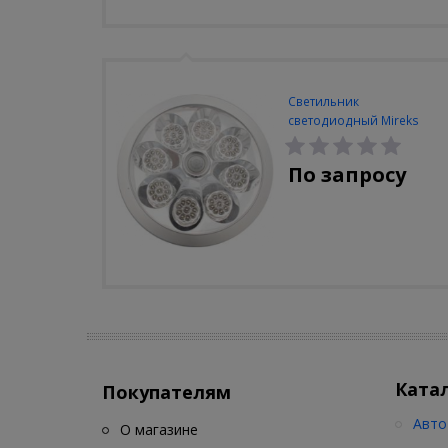
Светильник
светодиодный Mireks
С-310-80-S (5W/4000-
5000K/500lm/датчик
По запросу
движения)
Ката
Покупателям
Авто
О магазине