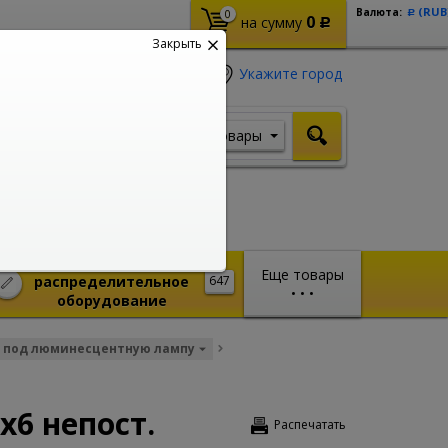
(RUB
Валюта:
0
Р
0
на сумму
Р
Закрыть
Укажите город
Товары
Я ищу, например,
Кабель ВВГ
Монтажное и
Еще товары
распределительное
647
•
•
•
оборудование
 под люминесцентную лампу
х6 непост.
Распечатать