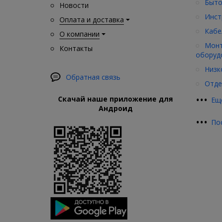
Быто
Новости
Инст
Оплата и доставка
Кабе
О компании
Монт
Контакты
оборуд
Низк
Обратная связь
Отде
•
•
•
Скачай наше приложение для
Ещ
Андроид
•
•
•
По