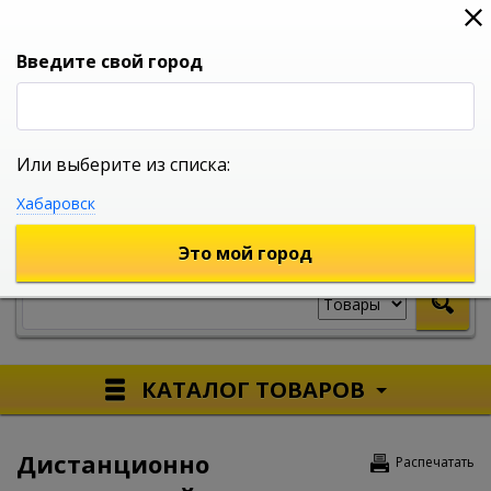
0
0
0
Вход
Введите свой город
Или выберите из списка:
УНИВЕРСАЛЬНЫЙ ИНТЕРНЕТ МАГАЗИН
Хабаровск
УКАЖИТЕ ГОРОД
Это мой город
КАТАЛОГ ТОВАРОВ
Дистанционно
Распечатать