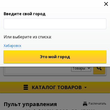
0
0
0
Вход
Введите свой город
Или выберите из списка:
УНИВЕРСАЛЬНЫЙ ИНТЕРНЕТ МАГАЗИН
Хабаровск
УКАЖИТЕ ГОРОД
Это мой город
КАТАЛОГ ТОВАРОВ
Пульт управления
Распечатать