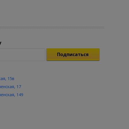
у
Подписаться
кая, 15в
ченская, 17
ченская, 149