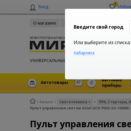
0
Вход
Избра
О магазине
Новости
Оплата и доставка
Введите свой город
Или выберите из списка:
Хабаровск
УНИВЕРСАЛЬНЫЙ ИНТЕРНЕТ МАГАЗИН
Бытовые
Автотовары
67
приборы
Каталог
Светотехника
ПРА, Стартеры, 
Пульт управления светом Uniel UCH-P002-G3-1000W
Пульт управления све