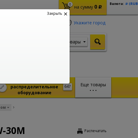
(RUB
Валюта:
0
Р
0
на сумму
Р
Закрыть
Укажите город
Товары
Я ищу, например,
Шуруповерт
Монтажное и
Еще товары
распределительное
647
•
•
•
оборудование
том
W-30M
Распечатать