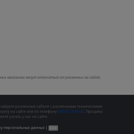
ных магазинах могут отличаться от указанных на сайте.
 найдете различные кабеля с различными техническими
упку на сайте или по телефону
(4212) 73-60-42
. Продажа
те узнать у нас на сайте.
ку персональных данных
|