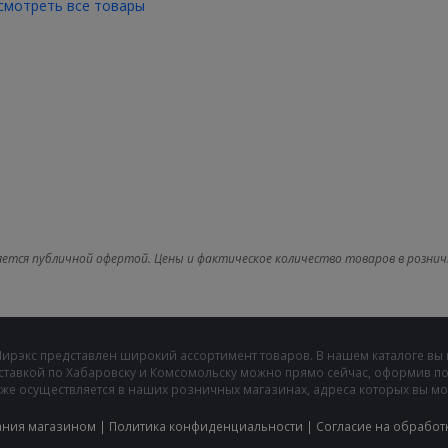
смотреть все товары
яется публичной офертой. Цены и фактическое количество товаров в рознич
Мирэкс представлен широкий ассортимент товаров. В нашем каталоге вы
ставкой по Хабаровску и Комсомольску можно прямо сейчас, оформив пок
же осуществляется в наших розничных магазинах, адреса которых вы може
ания магазином
|
Политика конфиденциальности
|
Cогласие на обработ