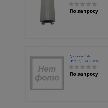
По запросу
Дроссель Galad
1И250ДРЛ44-003УХЛ1
закрытый (Кадошкино)
По запросу