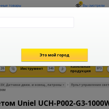
0
нные товары
Вы смотрели
О компании
Контакты
(4212) 73-60-42
Звоните с 09-00 до 19-00 (Хабаровск)
с 02-00 до 12-00 (МСК)
shop@mireks.ru
Это мой город
Кабельная
26
Инструмент
346
973
продукция
ИЗУ, Датчики движ. и освещ., патроны
Пульт управления све
-30M
том Uniel UCH-P002-G3-1000