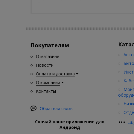
Ката
Покупателям
Авто
О магазине
Быто
Новости
Инст
Оплата и доставка
Кабе
О компании
Монт
Контакты
оборуд
Низк
Обратная связь
Отде
•
•
•
Скачай наше приложение для
Ещ
Андроид