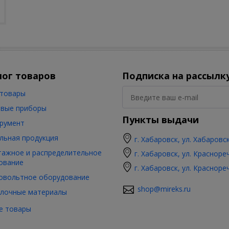
лог товаров
Подписка на рассылк
товары
вые приборы
Пункты выдачи
румент
льная продукция
г. Хабаровск, ул. Хабаровс
ажное и распределительное
г. Хабаровск, ул. Красноре
ование
г. Хабаровск, ул. Красноре
овольтное оборудование
shop@mireks.ru
лочные материалы
е товары