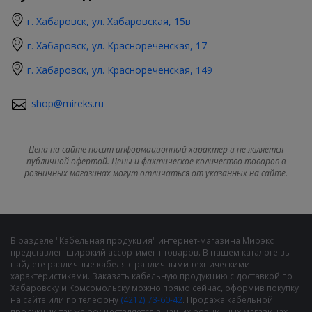
г. Хабаровск, ул. Хабаровская, 15в
г. Хабаровск, ул. Краснореченская, 17
г. Хабаровск, ул. Краснореченская, 149
shop@mireks.ru
Цена на сайте носит информационный характер и не является
публичной офертой. Цены и фактическое количество товаров в
розничных магазинах могут отличаться от указанных на сайте.
В разделе "Кабельная продукция" интернет-магазина Мирэкс
представлен широкий ассортимент товаров. В нашем каталоге вы
найдете различные кабеля с различными техническими
характеристиками. Заказать кабельную продукцию с доставкой по
Хабаровску и Комсомольску можно прямо сейчас, оформив покупку
на сайте или по телефону
(4212) 73-60-42
. Продажа кабельной
продукции так же осуществляется в наших розничных магазинах,