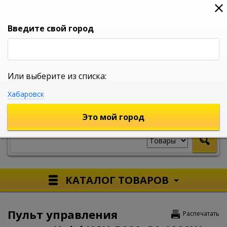
0
0
0
Вход
Введите свой город
Или выберите из списка:
УНИВЕРСАЛЬНЫЙ ИНТЕРНЕТ МАГАЗИН
Хабаровск
УКАЖИТЕ ГОРОД
Это мой город
КАТАЛОГ ТОВАРОВ
Пульт управления
Распечатать