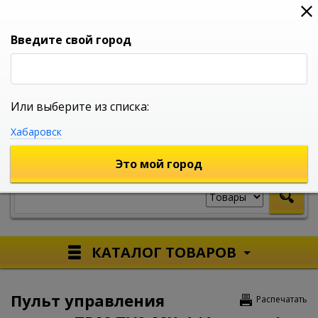
0
0
0
Вход
Введите свой город
Или выберите из списка:
УНИВЕРСАЛЬНЫЙ ИНТЕРНЕТ МАГАЗИН
Хабаровск
УКАЖИТЕ ГОРОД
Это мой город
КАТАЛОГ ТОВАРОВ
Пульт управления
Распечатать