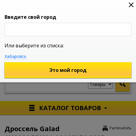
0
0
0
Вход
Введите свой город
Или выберите из списка:
УНИВЕРСАЛЬНЫЙ ИНТЕРНЕТ МАГАЗИН
Хабаровск
УКАЖИТЕ ГОРОД
Это мой город
КАТАЛОГ ТОВАРОВ
Дроссель Galad
Распечатать