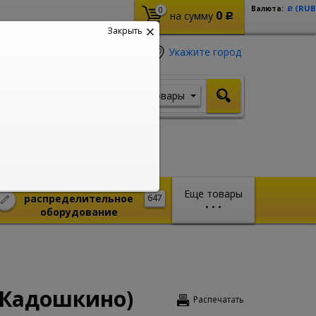
(RUB
Валюта:
0
Р
0
на сумму
Р
Закрыть
Укажите город
Товары
Я ищу, например,
Стабилизатор
Монтажное и
Еще товары
распределительное
647
•
•
•
оборудование
(Кадошкино)
Распечатать