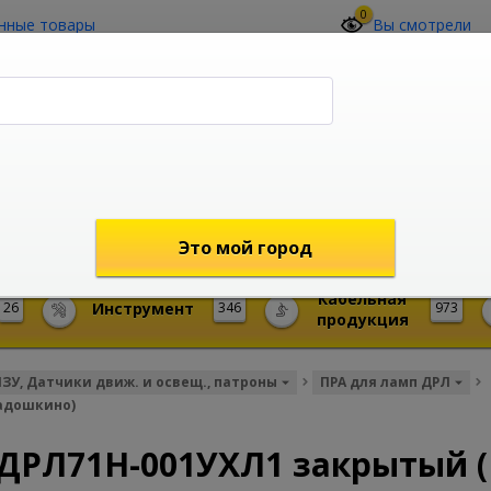
0
нные товары
Вы смотрели
О компании
Контакты
(4212) 73-60-42
Звоните с 09-00 до 19-00 (Хабаровск)
с 02-00 до 12-00 (МСК)
shop@mireks.ru
Это мой город
Кабельная
26
Инструмент
346
973
продукция
ИЗУ, Датчики движ. и освещ., патроны
ПРА для ламп ДРЛ
Кадошкино)
0ДРЛ71Н-001УХЛ1 закрытый 