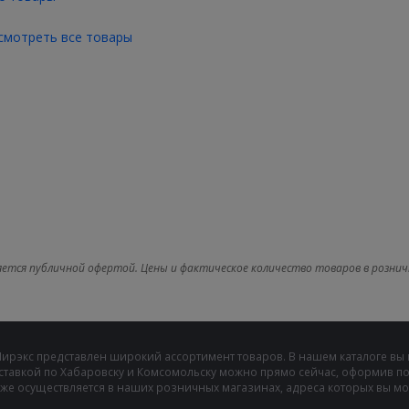
смотреть все товары
яется публичной офертой. Цены и фактическое количество товаров в рознич
Мирэкс представлен широкий ассортимент товаров. В нашем каталоге вы
ставкой по Хабаровску и Комсомольску можно прямо сейчас, оформив пок
же осуществляется в наших розничных магазинах, адреса которых вы може