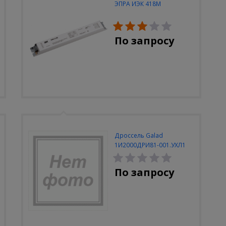
ЭПРА ИЭК 418М
По запросу
Дроссель Galad
1И2000ДРИ81-001.УХЛ1
380В закрытый
По запросу