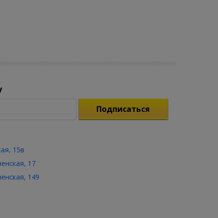
у
Подписаться
кая, 15в
ченская, 17
ченская, 149