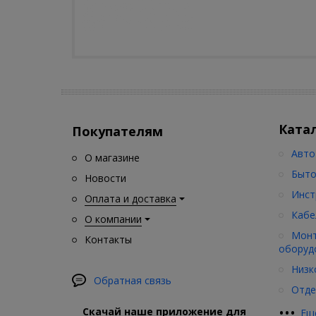
Ката
Покупателям
Авто
О магазине
Быто
Новости
Инст
Оплата и доставка
Кабе
О компании
Монт
Контакты
оборуд
Низк
Обратная связь
Отде
•
•
•
Скачай наше приложение для
Ещ