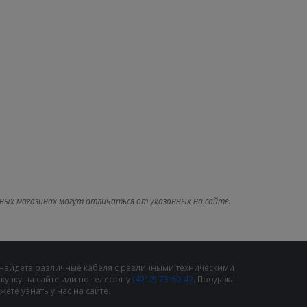
ных магазинах могут отличаться от указанных на сайте.
 найдете различные кабеля с различными техническими
упку на сайте или по телефону
(4212) 73-60-42
. Продажа
те узнать у нас на сайте.