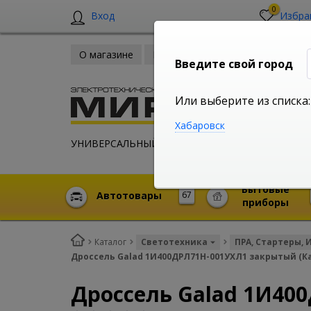
0
Вход
Избра
О магазине
Новости
Оплата и доставка
Введите свой город
Или выберите из списка:
Хабаровск
УНИВЕРСАЛЬНЫЙ ИНТЕРНЕТ МАГАЗИН
Бытовые
Автотовары
67
приборы
Каталог
Светотехника
ПРА, Стартеры, 
Дроссель Galad 1И400ДРЛ71Н-001УХЛ1 закрытый (
Дроссель Galad 1И40