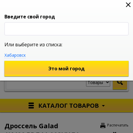
0
0
0
Вход
Введите свой город
Или выберите из списка:
УНИВЕРСАЛЬНЫЙ ИНТЕРНЕТ МАГАЗИН
Хабаровск
УКАЖИТЕ ГОРОД
Это мой город
КАТАЛОГ ТОВАРОВ
Дроссель Galad
Распечатать