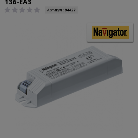
136-EA3
Артикул :
94427