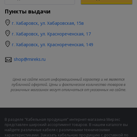
Пункты выдачи
г. Хабаровск, ул. Хабаровская, 15в
г. Хабаровск, ул. Краснореченская, 17
г. Хабаровск, ул. Краснореченская, 149
shop@mireks.ru
Цена на сайте носит информационный характер и не является
публичной офертой. Цены и фактическое количество товаров в
розничных магазинах могут отличаться от указанных на сайте.
В разделе "Кабельная продукция" интернет-магазина Мирэкс
представлен широкий ассортимент товаров. В нашем каталоге вы
найдете различные кабеля с различными техническими
характеристиками. Заказать кабельную продукцию с доставкой по