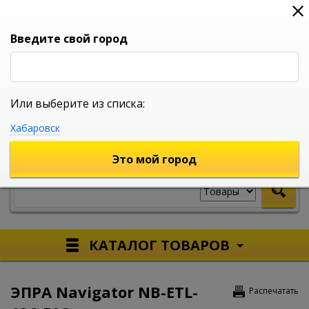
0
0
0
Вход
Введите свой город
Или выберите из списка:
УНИВЕРСАЛЬНЫЙ ИНТЕРНЕТ МАГАЗИН
Хабаровск
УКАЖИТЕ ГОРОД
Это мой город
КАТАЛОГ ТОВАРОВ
ЭПРА Navigator NB-ETL-
Распечатать