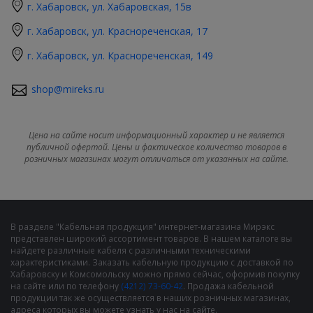
г. Хабаровск, ул. Хабаровская, 15в
г. Хабаровск, ул. Краснореченская, 17
г. Хабаровск, ул. Краснореченская, 149
shop@mireks.ru
Цена на сайте носит информационный характер и не является
публичной офертой. Цены и фактическое количество товаров в
розничных магазинах могут отличаться от указанных на сайте.
В разделе "Кабельная продукция" интернет-магазина Мирэкс
представлен широкий ассортимент товаров. В нашем каталоге вы
найдете различные кабеля с различными техническими
характеристиками. Заказать кабельную продукцию с доставкой по
Хабаровску и Комсомольску можно прямо сейчас, оформив покупку
на сайте или по телефону
(4212) 73-60-42
. Продажа кабельной
продукции так же осуществляется в наших розничных магазинах,
адреса которых вы можете узнать у нас на сайте.