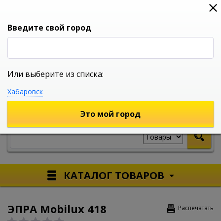
0
0
0
Вход
Введите свой город
Или выберите из списка:
УНИВЕРСАЛЬНЫЙ ИНТЕРНЕТ МАГАЗИН
Хабаровск
УКАЖИТЕ ГОРОД
Это мой город
КАТАЛОГ ТОВАРОВ
ЭПРА Mobilux 418
Распечатать