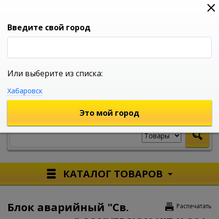
0
0
0
Вход
Введите свой город
Или выберите из списка:
УНИВЕРСАЛЬНЫЙ ИНТЕРНЕТ МАГАЗИН
Хабаровск
УКАЖИТЕ ГОРОД
Это мой город
КАТАЛОГ ТОВАРОВ
Блок аварийный "Св.
Распечатать