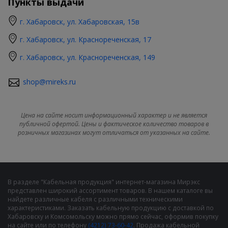
Пункты выдачи
г. Хабаровск, ул. Хабаровская, 15в
г. Хабаровск, ул. Краснореченская, 17
г. Хабаровск, ул. Краснореченская, 149
shop@mireks.ru
Цена на сайте носит информационный характер и не является
публичной офертой. Цены и фактическое количество товаров в
розничных магазинах могут отличаться от указанных на сайте.
В разделе "Кабельная продукция" интернет-магазина Мирэкс
представлен широкий ассортимент товаров. В нашем каталоге вы
найдете различные кабеля с различными техническими
характеристиками. Заказать кабельную продукцию с доставкой по
Хабаровску и Комсомольску можно прямо сейчас, оформив покупку
на сайте или по телефону
(4212) 73-60-42
. Продажа кабельной