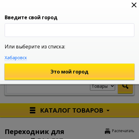
0
0
0
Вход
Введите свой город
Или выберите из списка:
УНИВЕРСАЛЬНЫЙ ИНТЕРНЕТ МАГАЗИН
Хабаровск
УКАЖИТЕ ГОРОД
Это мой город
КАТАЛОГ ТОВАРОВ
Переходник для
Распечатать