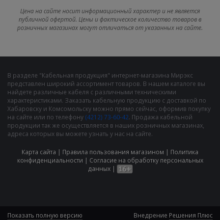
Цена на сайте носит информационный характер и не является
публичной офертой. Цены и фактическое количество товаров в
розничных магазинах могут отличаться от указанных на сайте.
В разделе "Кабельная продукция" интернет-магазина Мирэкс
представлен широкий ассортимент товаров. В нашем каталоге вы
найдете различные кабеля с различными техническими
характеристиками. Заказать кабельную продукцию с доставкой по
Хабаровску и Комсомольску можно прямо сейчас, оформив покупку
на сайте или по телефону
(4212) 73-60-42
. Продажа кабельной
продукции так же осуществляется в наших розничных магазинах,
адреса которых вы можете узнать у нас на сайте.
Карта сайта
|
Правила пользования магазином
|
Политика
конфиденциальности
|
Cогласие на обработку персональных
данных
|
Показать полную версию
Внедрение
Решения Плюс