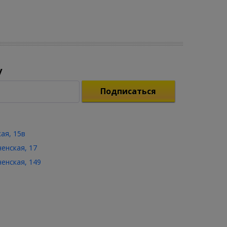
у
Подписаться
кая, 15в
ченская, 17
ченская, 149