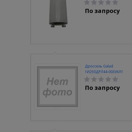
По запросу
Дроссель Galad
1И250ДРЛ44-003УХЛ1
закрытый (Кадошкино)
По запросу