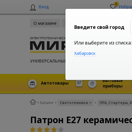
0
Вход
Избра
О магазине
Новости
Оплата и доставка
Введите свой город
Или выберите из списка:
Хабаровск
УНИВЕРСАЛЬНЫЙ ИНТЕРНЕТ МАГАЗИН
Бытовые
Автотовары
67
приборы
Каталог
Светотехника
ПРА, Стартеры, 
Патрон Е27 керамиче