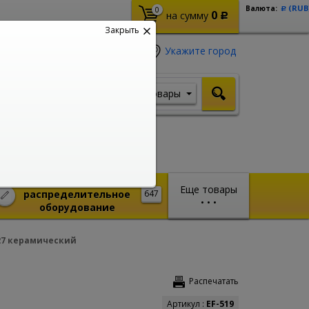
(RUB
Валюта:
0
Р
0
на сумму
Р
Закрыть
Укажите город
Товары
Я ищу, например,
Шуруповерт
Монтажное и
Еще товары
распределительное
647
•
•
•
оборудование
27 керамический
Распечатать
Артикул :
EF-519