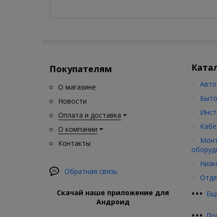
Ката
Покупателям
Авто
О магазине
Быто
Новости
Инст
Оплата и доставка
Кабе
О компании
Монт
Контакты
оборуд
Низк
Обратная связь
Отде
•
•
•
Скачай наше приложение для
Ещ
Андроид
•
•
•
По