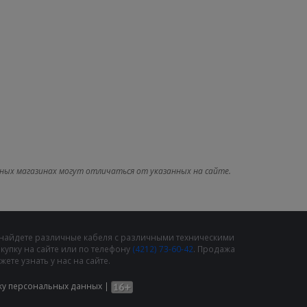
ных магазинах могут отличаться от указанных на сайте.
 найдете различные кабеля с различными техническими
упку на сайте или по телефону
(4212) 73-60-42
. Продажа
те узнать у нас на сайте.
ку персональных данных
|