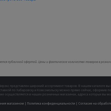
яется публичной офертой. Цены и фактическое количество товаров в рознич
Мирэкс представлен широкий ассортимент товаров. В нашем каталоге вы
ставкой по Хабаровску и Комсомольску можно прямо сейчас, оформив пок
же осуществляется в наших розничных магазинах, адреса которых вы може
ания магазином
|
Политика конфиденциальности
|
Cогласие на обработ