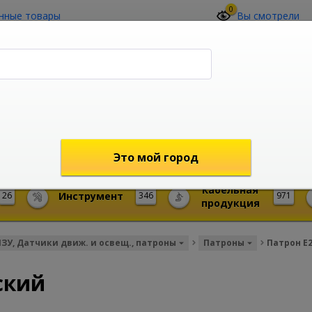
0
нные товары
Вы смотрели
О компании
Контакты
(4212) 73-60-42
Звоните с 09-00 до 19-00 (Хабаровск)
с 02-00 до 12-00 (МСК)
shop@mireks.ru
Это мой город
Кабельная
26
Инструмент
346
971
продукция
ИЗУ, Датчики движ. и освещ., патроны
Патроны
Патрон Е
ский