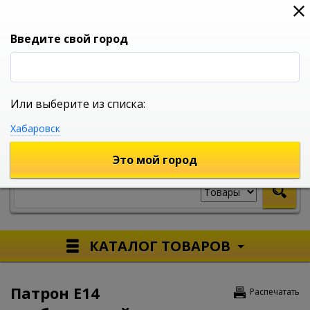
0
0
0
Вход
Введите свой город
Или выберите из списка:
УНИВЕРСАЛЬНЫЙ ИНТЕРНЕТ МАГАЗИН
Хабаровск
УКАЖИТЕ ГОРОД
Это мой город
КАТАЛОГ ТОВАРОВ
Патрон Е14
Распечатать