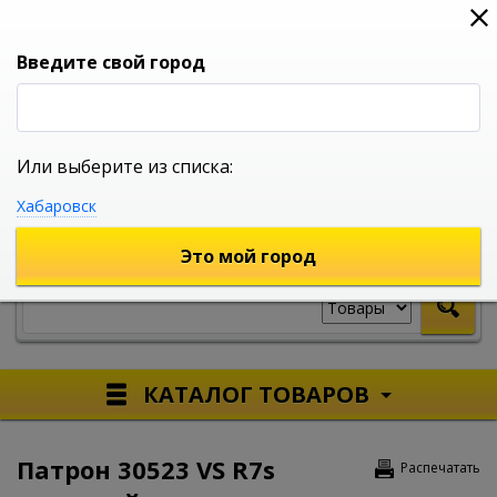
0
0
0
Вход
Введите свой город
Или выберите из списка:
УНИВЕРСАЛЬНЫЙ ИНТЕРНЕТ МАГАЗИН
Хабаровск
УКАЖИТЕ ГОРОД
Это мой город
КАТАЛОГ ТОВАРОВ
Патрон 30523 VS R7s
Распечатать