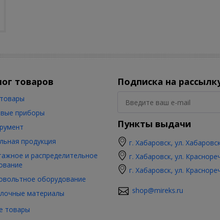
лог товаров
Подписка на рассылк
товары
вые приборы
Пункты выдачи
румент
льная продукция
г. Хабаровск, ул. Хабаровс
ажное и распределительное
г. Хабаровск, ул. Красноре
ование
г. Хабаровск, ул. Красноре
овольтное оборудование
shop@mireks.ru
лочные материалы
е товары