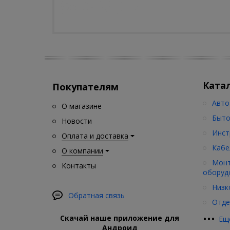
Ката
Покупателям
Авто
О магазине
Быто
Новости
Инст
Оплата и доставка
Кабе
О компании
Монт
Контакты
оборуд
Низк
Обратная связь
Отде
•
•
•
Скачай наше приложение для
Ещ
Андроид