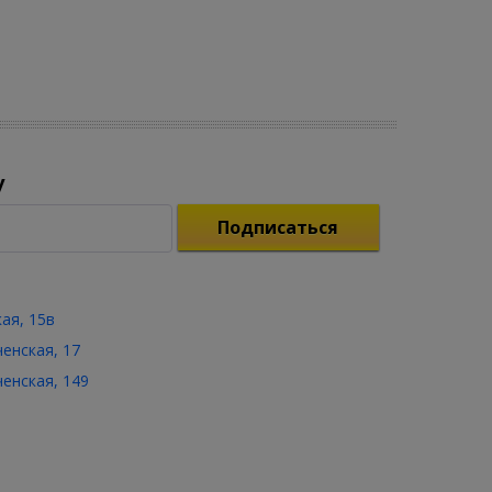
у
Подписаться
кая, 15в
ченская, 17
ченская, 149