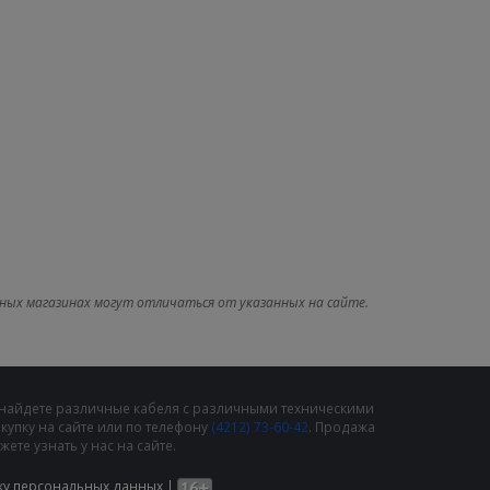
ных магазинах могут отличаться от указанных на сайте.
 найдете различные кабеля с различными техническими
упку на сайте или по телефону
(4212) 73-60-42
. Продажа
те узнать у нас на сайте.
ку персональных данных
|