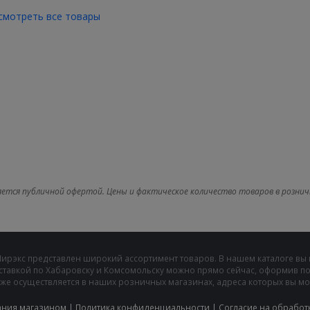
смотреть все товары
яется публичной офертой. Цены и фактическое количество товаров в рознич
Мирэкс представлен широкий ассортимент товаров. В нашем каталоге вы
ставкой по Хабаровску и Комсомольску можно прямо сейчас, оформив пок
же осуществляется в наших розничных магазинах, адреса которых вы може
ания магазином
|
Политика конфиденциальности
|
Cогласие на обработ