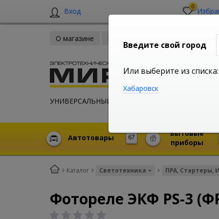
0
Вход
Избра
О магазине
Новости
Оплата и доставка
Введите свой город
Или выберите из списка:
Хабаровск
УНИВЕРСАЛЬНЫЙ ИНТЕРНЕТ МАГАЗИН
Бытовые
Автотовары
67
приборы
Каталог
Светотехника
ПРА, Стартеры, 
Фотореле ЭКФ PS-3 (ФР)