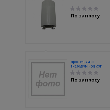
По запросу
Дроссель Galad
1И250ДРЛ44-003УХЛ1
закрытый (Кадошкино)
По запросу