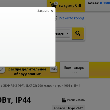
(RUB
Валюта:
0
Р
0
на сумму
Р
Закрыть
Укажите город
Товары
Я ищу, например,
Шуруповерт
Монтажное и
Еще товары
распределительное
648
•
•
•
оборудование
 ЭКФ PS-3 (ФР), (LXP03) 20A макс нагр. 4400Вт, IP44
0Вт, IP44
Распечатать
Артикул :
fr-ps-3-20