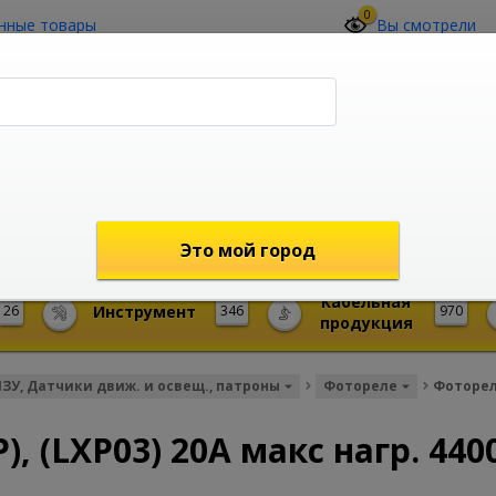
0
нные товары
Вы смотрели
О компании
Контакты
(4212) 73-60-42
Звоните с 09-00 до 19-00 (Хабаровск)
с 02-00 до 12-00 (МСК)
shop@mireks.ru
Это мой город
Кабельная
26
Инструмент
346
970
продукция
ИЗУ, Датчики движ. и освещ., патроны
Фотореле
Фотореле
, (LXP03) 20A макс нагр. 440