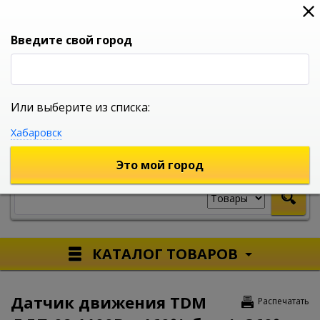
0
0
0
Вход
Введите свой город
Или выберите из списка:
УНИВЕРСАЛЬНЫЙ ИНТЕРНЕТ МАГАЗИН
Хабаровск
УКАЖИТЕ ГОРОД
Это мой город
КАТАЛОГ ТОВАРОВ
Датчик движения TDM
Распечатать