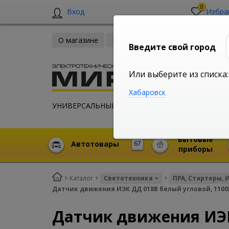
0
Вход
Избра
О магазине
Новости
Оплата и доставка
Введите свой город
Или выберите из списка:
Хабаровск
УНИВЕРСАЛЬНЫЙ ИНТЕРНЕТ МАГАЗИН
Бытовые
Автотовары
67
приборы
Каталог
Светотехника
ПРА, Стартеры, 
Датчик движения ИЭК ДД 018B белый угловой, 1100Вт,
Датчик движения ИЭК