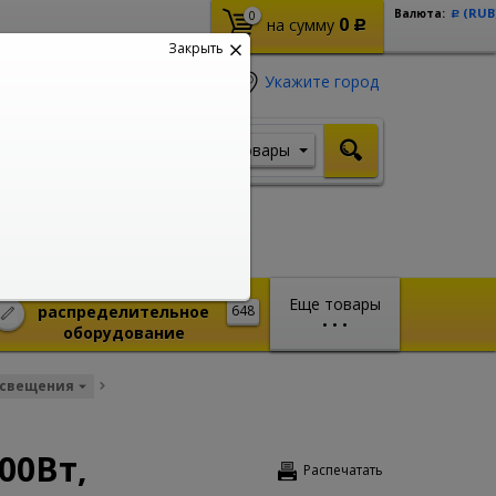
(RUB
Валюта:
0
Р
0
на сумму
Р
Закрыть
Укажите город
Товары
Я ищу, например,
Стабилизатор
Монтажное и
Еще товары
распределительное
648
•
•
•
оборудование
освещения
00Вт,
Распечатать