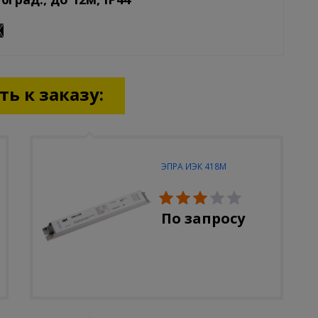
ь к заказу:
ЭПРА ИЭК 418М
По запросу