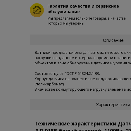
Гарантия качества и сервисное
обслуживание
Мы предлагаем только те товары, в качестве
которых мы уверены
Описание
Датчики предназначены для автоматического вк
нагрузки в заданном интервале времени в зависи
объектов в зоне обнаружения датчика и уровня о
Соответствуют ГОСТ Р 51324.2.1-99.
Корпус датчика выполнен из не поддерживающего
(поликарбонат).
В качестве коммутирующего нагрузку элемента и
электромеханическое реле.
Характеристики
Технические характеристики Дат
ДД 018B белый угловой, 1100Вт, 270