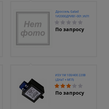
Дроссель Galad
1И2000ДРИ81-001.УХЛ1
380В закрытый
По запросу
ИЗУ 1М 100/400 220В
(ДНаТ + МГЛ)
По запросу