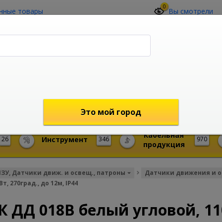
0
нные товары
Вы смотрели
О компании
Контакты
(4212) 73-60-42
Звоните с 09-00 до 19-00 (Хабаровск)
с 02-00 до 12-00 (МСК)
shop@mireks.ru
Это мой город
Кабельная
26
Инструмент
346
970
продукция
ИЗУ, Датчики движ. и освещ., патроны
Датчики движения и 
 270град., до 12м, IP44
 ДД 018B белый угловой, 11