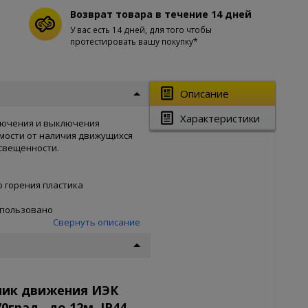
Возврат товара в течение 14 дней
У вас есть 14 дней, для того чтобы
протестировать вашу покупку*
Описание
Характеристики
лючения и выключения
мости от наличия движущихся
свещенности.
 горения пластика
спользовано
Свернуть описание
чик движения ИЭК
град., до 12м, IP44