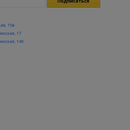
Подписаться
кая, 15в
ченская, 17
ченская, 149