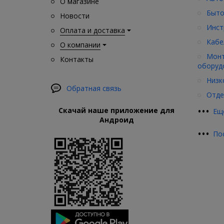
О магазине
Быто
Новости
Инст
Оплата и доставка
Кабе
О компании
Монт
Контакты
оборуд
Низк
Обратная связь
Отде
•
•
•
Скачай наше приложение для
Ещ
Андроид
•
•
•
По