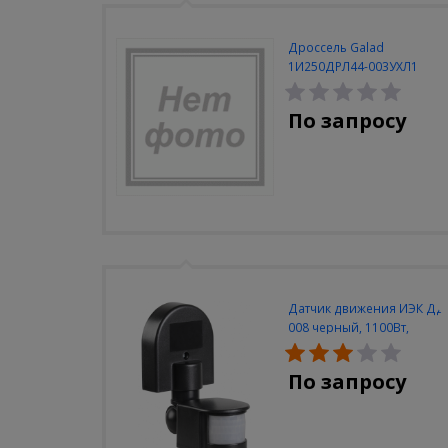
Дроссель Galad
1И250ДРЛ44-003УХЛ1
закрытый (Кадошкино)
По запросу
Датчик движения ИЭК ДД
008 черный, 1100Вт,
180град., до 12м, IP44
По запросу