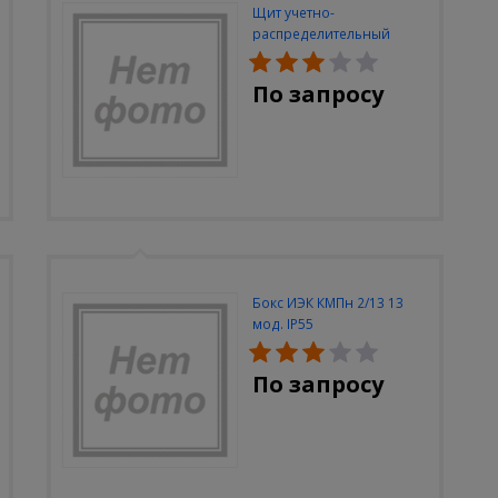
Щит учетно-
распределительный
встраиваемый ЭКФ
ЩРУВ-3/48 2-х дверный IP
По запросу
31 (620х660х165)
Бокс ИЭК КМПн 2/13 13
мод. IP55
По запросу