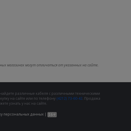
ных магазинах могут отличаться от указанных на сайте.
 найдете различные кабеля с различными техническими
упку на сайте или по телефону
(4212) 73-60-42
. Продажа
те узнать у нас на сайте.
ку персональных данных
|