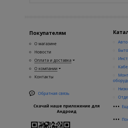
Ката
Покупателям
Авто
О магазине
Быто
Новости
Инст
Оплата и доставка
Кабе
О компании
Монт
Контакты
оборуд
Низк
Обратная связь
Отде
•
•
•
Скачай наше приложение для
Ещ
Андроид
•
•
•
По