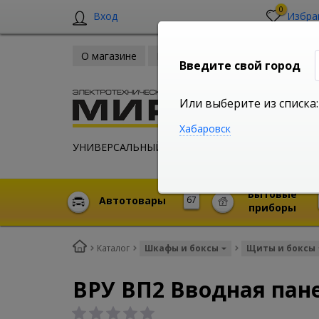
0
Вход
Избра
О магазине
Новости
Оплата и доставка
Введите свой город
Или выберите из списка:
Хабаровск
УНИВЕРСАЛЬНЫЙ ИНТЕРНЕТ МАГАЗИН
Бытовые
Автотовары
67
приборы
Каталог
Шкафы и боксы
Щиты и боксы
ВРУ ВП2 Вводная пан