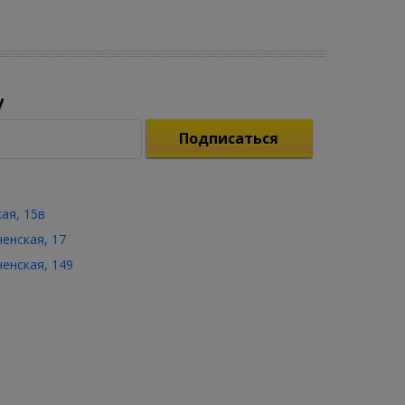
у
Подписаться
кая, 15в
ченская, 17
ченская, 149