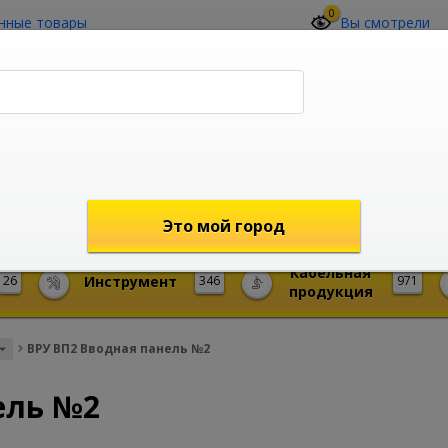
0
нные товары
Вы смотрели
О компании
Контакты
(4212) 73-60-42
Звоните с 09-00 до 19-00 (Хабаровск)
с 02-00 до 12-00 (МСК)
shop@mireks.ru
Это мой город
Кабельная
26
Инструмент
346
971
продукция
ВРУ ВП2 Вводная панель №2
ель №2