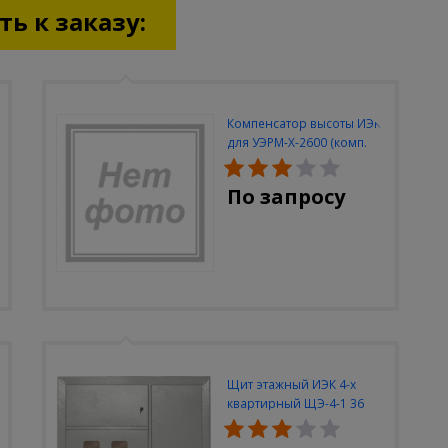
ь к заказу:
Компенсатор высоты ИЭК
для УЭРМ-Х-2600 (комп.
2шт)
По запросу
Щит этажный ИЭК 4-х
квартирный ЩЭ-4-1 36
УХЛ3 (уст. разм.
950х900х140)