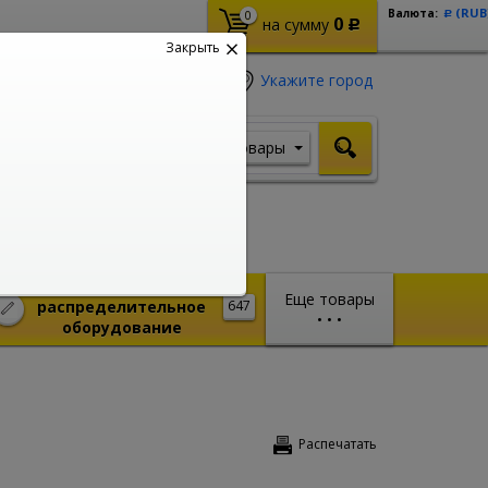
(RUB
Валюта:
0
Р
0
на сумму
Р
Закрыть
Укажите город
Товары
Я ищу, например,
Кабель ВВГ
Монтажное и
Еще товары
распределительное
647
•
•
•
оборудование
Распечатать