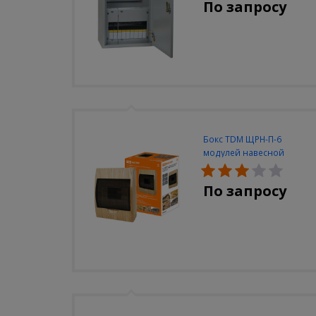
По запросу
Бокс TDM ЩРН-П-6
модулей навесной
пластик IP40 "Эко" (сосна)
По запросу