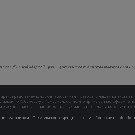
яется публичной офертой. Цены и фактическое количество товаров в рознич
Мирэкс представлен широкий ассортимент товаров. В нашем каталоге вы
ставкой по Хабаровску и Комсомольску можно прямо сейчас, оформив пок
же осуществляется в наших розничных магазинах, адреса которых вы може
ания магазином
|
Политика конфиденциальности
|
Cогласие на обработ