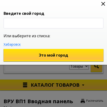
0
0
0
Вход
Введите свой город
Или выберите из списка:
УНИВЕРСАЛЬНЫЙ ИНТЕРНЕТ МАГАЗИН
Хабаровск
УКАЖИТЕ ГОРОД
Это мой город
КАТАЛОГ ТОВАРОВ
ВРУ ВП1 Вводная панель
Распечатать