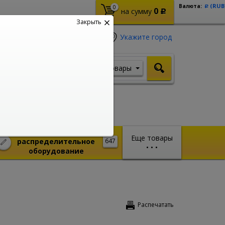
(RUB
Валюта:
0
Р
0
на сумму
Р
Закрыть
Укажите город
Товары
Я ищу, например,
Шуруповерт
Монтажное и
Еще товары
распределительное
647
•
•
•
оборудование
Распечатать