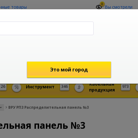
0
нные товары
Вы смотрели
О компании
Контакты
(4212) 73-60-42
Звоните с 09-00 до 19-00 (Хабаровск)
с 02-00 до 12-00 (МСК)
shop@mireks.ru
Это мой город
Кабельная
26
Инструмент
346
973
продукция
ВРУ РП3 Распределительная панель №3
ельная панель №3