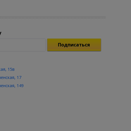
у
Подписаться
кая, 15в
ченская, 17
ченская, 149