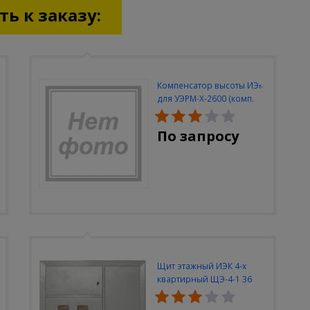
ь к заказу:
Компенсатор высоты ИЭК
для УЭРМ-Х-2600 (комп.
2шт)
По запросу
Щит этажный ИЭК 4-х
квартирный ЩЭ-4-1 36
УХЛ3 (уст. разм.
950х900х140)