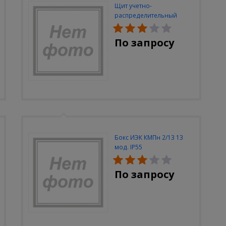
Щит учетно-
распределительный
встраиваемый ЭКФ
ЩРУВ-3/48 2-х дверный IP
По запросу
31 (620х660х165)
Бокс ИЭК КМПн 2/13 13
мод. IP55
По запросу