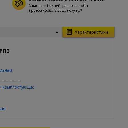
У вас есть 14 дней, для того чтобы
протестировать вашу покупку*
Характеристики
 РП3
льный
и комплектующие
алл