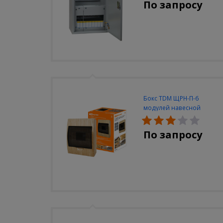
По запросу
Бокс TDM ЩРН-П-6
модулей навесной
пластик IP40 "Эко" (сосна)
По запросу