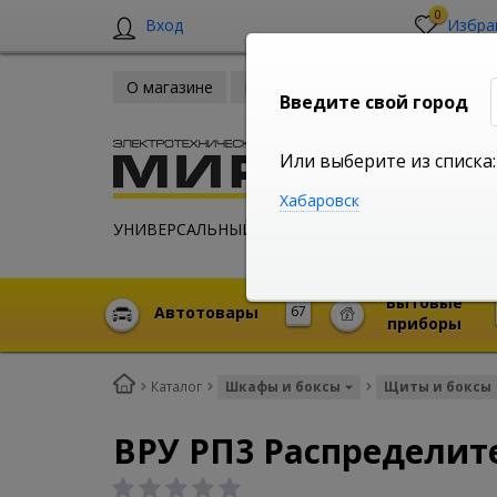
0
Вход
Избра
О магазине
Новости
Оплата и доставка
Введите свой город
Или выберите из списка:
Хабаровск
УНИВЕРСАЛЬНЫЙ ИНТЕРНЕТ МАГАЗИН
Бытовые
Автотовары
67
приборы
Каталог
Шкафы и боксы
Щиты и боксы
ВРУ РП3 Распределит