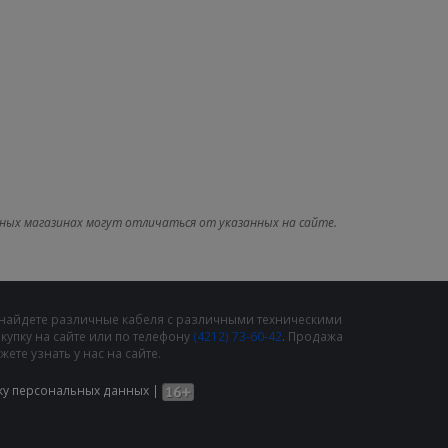
ных магазинах могут отличаться от указанных на сайте.
 найдете различные кабеля с различными техническими
упку на сайте или по телефону
(4212) 73-60-42
. Продажа
те узнать у нас на сайте.
ку персональных данных
|