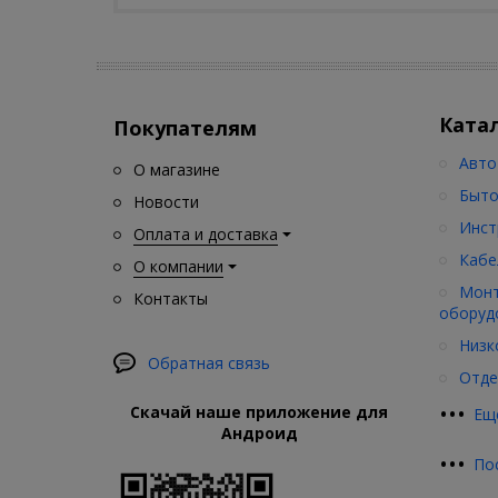
Ката
Покупателям
Авто
О магазине
Быто
Новости
Инст
Оплата и доставка
Кабе
О компании
Монт
Контакты
оборуд
Низк
Обратная связь
Отде
•
•
•
Скачай наше приложение для
Ещ
Андроид
•
•
•
По