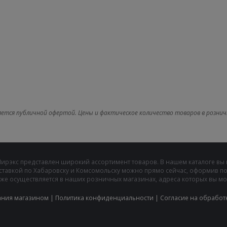
яется публичной офертой. Цены и фактическое количество товаров в рознич
Мирэкс представлен широкий ассортимент товаров. В нашем каталоге вы
ставкой по Хабаровску и Комсомольску можно прямо сейчас, оформив пок
же осуществляется в наших розничных магазинах, адреса которых вы може
ания магазином
|
Политика конфиденциальности
|
Cогласие на обработ