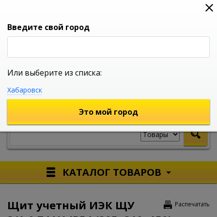
0
0
0
Вход
Введите свой город
Или выберите из списка:
УНИВЕРСАЛЬНЫЙ ИНТЕРНЕТ МАГАЗИН
Хабаровск
УКАЖИТЕ ГОРОД
Это мой город
КАТАЛОГ ТОВАРОВ
Щит учетный ИЭК ЩУ
Распечатать