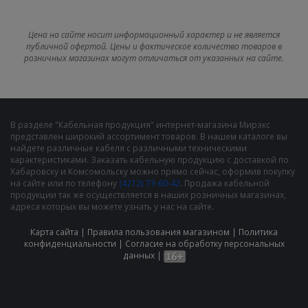
Цена на сайте носит информационный характер и не является
публичной офертой. Цены и фактическое количество товаров в
розничных магазинах могут отличаться от указанных на сайте.
В разделе "Кабельная продукция" интернет-магазина Мирэкс
представлен широкий ассортимент товаров. В нашем каталоге вы
найдете различные кабеля с различными техническими
характеристиками. Заказать кабельную продукцию с доставкой по
Хабаровску и Комсомольску можно прямо сейчас, оформив покупку
на сайте или по телефону
(4212) 73-60-42
. Продажа кабельной
продукции так же осуществляется в наших розничных магазинах,
адреса которых вы можете узнать у нас на сайте.
Карта сайта
|
Правила пользования магазином
|
Политика
конфиденциальности
|
Cогласие на обработку персональных
данных
|