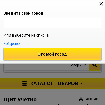
0
0
0
Вход
Введите свой город
Или выберите из списка:
УНИВЕРСАЛЬНЫЙ ИНТЕРНЕТ МАГАЗИН
Хабаровск
УКАЖИТЕ ГОРОД
Это мой город
КАТАЛОГ ТОВАРОВ
Щит учетно-
Распечатать