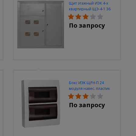
Щит этажный ИЭК 4-х
квартирный ЩЭ-4-1 36
УХЛ3 (уст. разм.
950х900х140)
По запросу
Бокс ИЭК ЩРН-П 24
модуля навес. пластик
IP40
По запросу