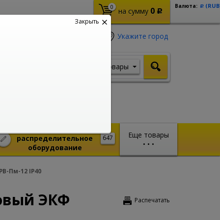
(RUB
Валюта:
0
Р
0
на сумму
Р
Закрыть
Укажите город
Товары
Я ищу, например,
Шуруповерт
Монтажное и
Еще товары
распределительное
647
•
•
•
оборудование
-Пм-12 IP40
овый ЭКФ
Распечатать