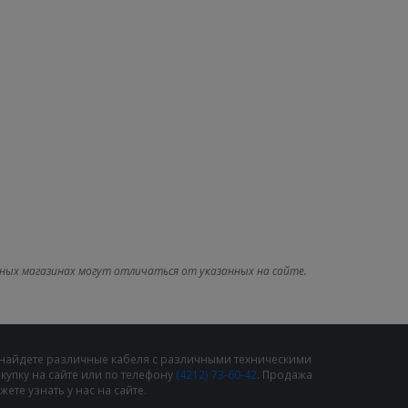
ных магазинах могут отличаться от указанных на сайте.
 найдете различные кабеля с различными техническими
упку на сайте или по телефону
(4212) 73-60-42
. Продажа
те узнать у нас на сайте.