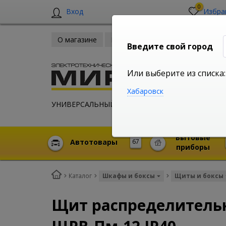
0
Вход
Избра
О магазине
Новости
Оплата и доставка
Введите свой город
Или выберите из списка:
Хабаровск
УНИВЕРСАЛЬНЫЙ ИНТЕРНЕТ МАГАЗИН
Бытовые
Автотовары
67
приборы
Каталог
Шкафы и боксы
Щиты и боксы
Щит распределитель