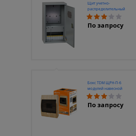
Щит учетно-
распределительный
навесной ЭКФ ЩРУН-3/9
IP 31 (500х300х160)
По запросу
Бокс TDM ЩРН-П-6
модулей навесной
пластик IP40 "Эко" (сосна)
По запросу