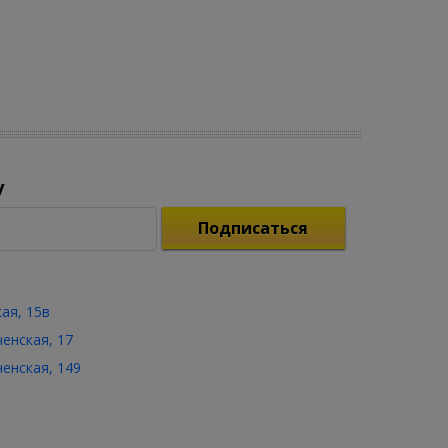
у
Подписаться
кая, 15в
ченская, 17
ченская, 149