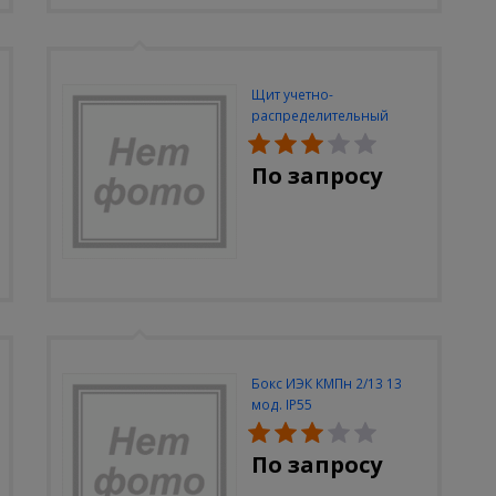
Щит учетно-
распределительный
встраиваемый ЭКФ
ЩРУВ-3/48 2-х дверный IP
По запросу
31 (620х660х165)
Бокс ИЭК КМПн 2/13 13
мод. IP55
По запросу