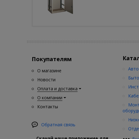
Ката
Покупателям
Авто
О магазине
Быто
Новости
Инст
Оплата и доставка
Кабе
О компании
Монт
Контакты
оборуд
Низк
Обратная связь
Отде
•
•
•
Скачай наше приложение для
Ещ