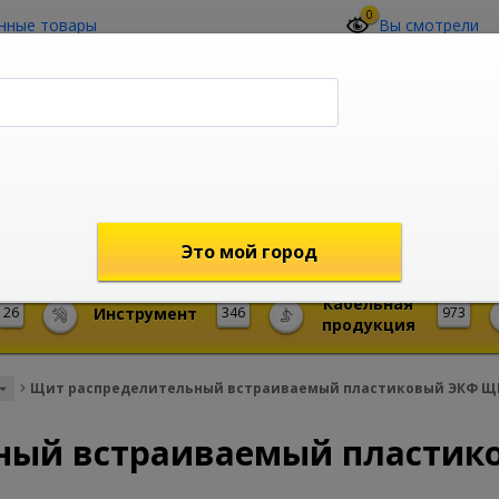
0
нные товары
Вы смотрели
О компании
Контакты
(4212) 73-60-42
Звоните с 09-00 до 19-00 (Хабаровск)
с 02-00 до 12-00 (МСК)
shop@mireks.ru
Это мой город
Кабельная
26
Инструмент
346
973
продукция
Щит распределительный встраиваемый пластиковый ЭКФ ЩРВ
ный встраиваемый пластик