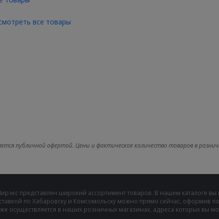
смотреть все товары
яется публичной офертой. Цены и фактическое количество товаров в рознич
Мирэкс представлен широкий ассортимент товаров. В нашем каталоге вы
ставкой по Хабаровску и Комсомольску можно прямо сейчас, оформив пок
же осуществляется в наших розничных магазинах, адреса которых вы може