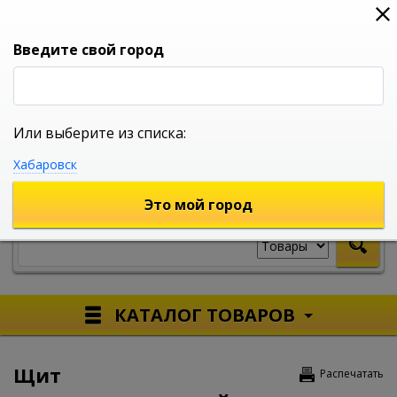
0
0
0
Вход
Введите свой город
Или выберите из списка:
УНИВЕРСАЛЬНЫЙ ИНТЕРНЕТ МАГАЗИН
Хабаровск
УКАЖИТЕ ГОРОД
Это мой город
КАТАЛОГ ТОВАРОВ
Щит
Распечатать