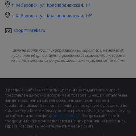
г. Хабаровск, ул. Краснореченская, 17
г. Хабаровск, ул. Краснореченская, 149
shop@mireks.ru
Цена на сайте носит информационный характер и не является
публичной офертой. Цены и фактическое количество товаров в
розничных магазинах могут отличаться от указанных на сайте.
В разделе "Кабельная продукция" интернет-магазина Мирэкс
представлен широкий ассортимент товаров. В нашем каталоге вы
найдете различные кабеля с различными техническими
характеристиками. Заказать кабельную продукцию с доставкой по
Хабаровску и Комсомольску можно прямо сейчас, оформив покупку
на сайте или по телефону
(4212) 73-60-42
. Продажа кабельной
продукции так же осуществляется в наших розничных магазинах,
адреса которых вы можете узнать у нас на сайте.