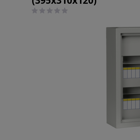
(395х310х120)