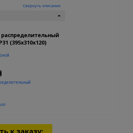
Свернуть описание
т распределительный
31 (395х310х120)
сной
ределительный
алл
ь к заказу: