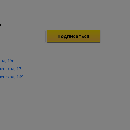
у
Подписаться
кая, 15в
ченская, 17
ченская, 149