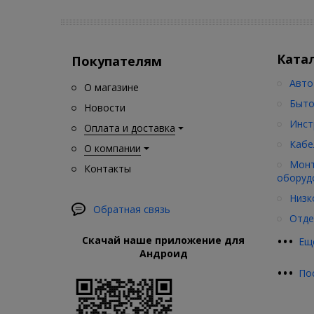
Ката
Покупателям
Авто
О магазине
Быто
Новости
Инст
Оплата и доставка
Кабе
О компании
Монт
Контакты
оборуд
Низк
Обратная связь
Отде
•
•
•
Скачай наше приложение для
Ещ
Андроид
•
•
•
По