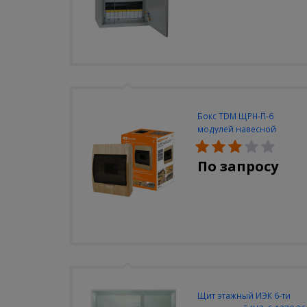
Бокс TDM ЩРН-П-6
модулей навесной
пластик IP40 "Эко" (сосна)
По запросу
Щит этажный ИЭК 6-ти