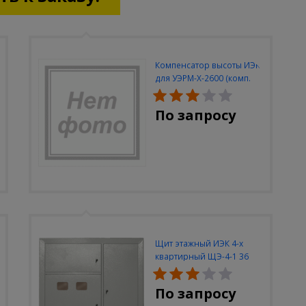
Компенсатор высоты ИЭК
для УЭРМ-Х-2600 (комп.
2шт)
По запросу
Щит этажный ИЭК 4-х
квартирный ЩЭ-4-1 36
УХЛ3 (уст. разм.
950х900х140)
По запросу