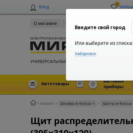
0
Вход
Избра
О магазине
Новости
Оплата и доставка
Введите свой город
Или выберите из списка:
Хабаровск
УНИВЕРСАЛЬНЫЙ ИНТЕРНЕТ МАГАЗИН
Бытовые
Автотовары
67
приборы
Каталог
Шкафы и боксы
Щиты и боксы
Щит распределительн