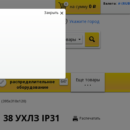
(RUB
Валюта:
0
Р
0
на сумму
Р
Закрыть
Укажите город
Товары
Я ищу, например,
Кабель ВВГ
Монтажное и
Еще товары
распределительное
647
•
•
•
оборудование
(395х310х120)
38 УХЛЗ IP31
Распечатать