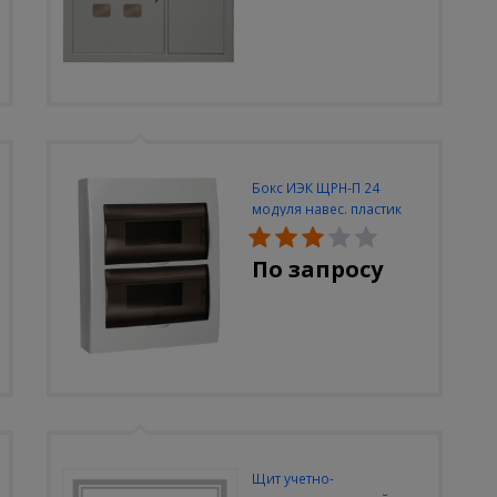
Бокс ИЭК ЩРН-П 24
модуля навес. пластик
IP40
По запросу
Щит учетно-