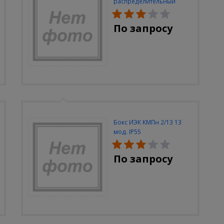
распределительный
встраиваемый ЭКФ
ЩРУВ-3/48 2-х дверный IP
По запросу
31 (620х660х165)
Бокс ИЭК КМПн 2/13 13
мод. IP55
По запросу