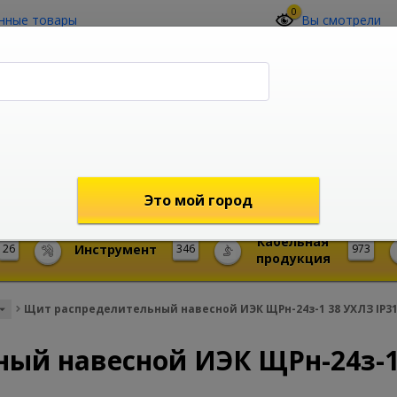
0
нные товары
Вы смотрели
О компании
Контакты
(4212) 73-60-42
Звоните с 09-00 до 19-00 (Хабаровск)
с 02-00 до 12-00 (МСК)
shop@mireks.ru
Это мой город
Кабельная
26
Инструмент
346
973
продукция
Щит распределительный навесной ИЭК ЩРн-24з-1 38 УХЛЗ IP31 
ый навесной ИЭК ЩРн-24з-1 