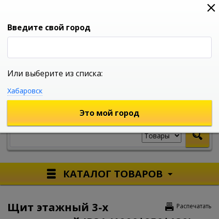
0
0
0
Вход
Введите свой город
Или выберите из списка:
УНИВЕРСАЛЬНЫЙ ИНТЕРНЕТ МАГАЗИН
Хабаровск
УКАЖИТЕ ГОРОД
Это мой город
КАТАЛОГ ТОВАРОВ
Щит этажный 3-х
Распечатать