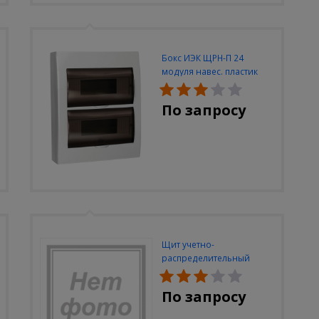
Бокс ИЭК ЩРН-П 24
модуля навес. пластик
IP40
По запросу
Щит учетно-
распределительный
встраиваемый ЭКФ
ЩРУВ-3/48 2-х дверный IP
По запросу
31 (620х660х165)