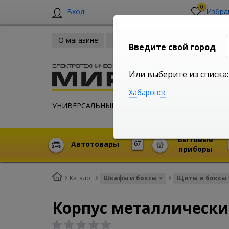
0
Вход
Избра
О магазине
Новости
Оплата и доставка
Введите свой город
Или выберите из списка:
Хабаровск
УНИВЕРСАЛЬНЫЙ ИНТЕРНЕТ МАГАЗИН
Бытовые
Автотовары
67
приборы
Каталог
Шкафы и боксы
Щиты и боксы
Корпус металлический