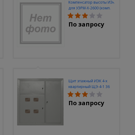
Компенсатор высоты ИЭК
для УЭРМ-Х-2600 (комп.
2шт)
По запросу
Щит этажный ИЭК 4-х
квартирный ЩЭ-4-1 36
УХЛ3 (уст. разм.
950х900х140)
По запросу