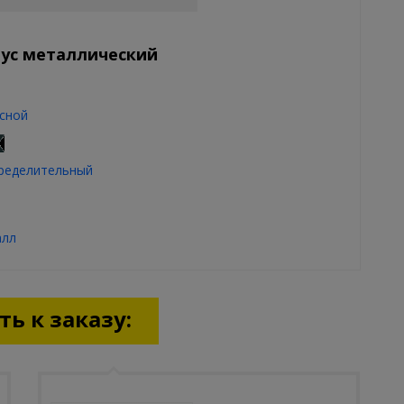
пус металлический
сной
ределительный
алл
ь к заказу: