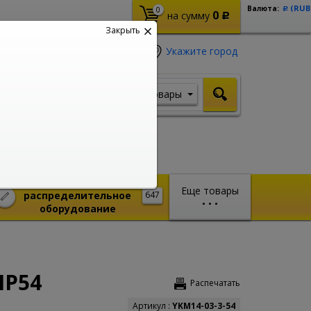
(RUB
Валюта:
0
Р
0
на сумму
Р
Закрыть
Укажите город
Товары
Я ищу, например,
Кабель ВВГ
Монтажное и
Еще товары
распределительное
647
•
•
•
оборудование
IP54
Распечатать
Артикул :
YKM14-03-3-54