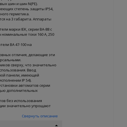
ых шин и шин N(PE).
меющих степень защиты IP54,
ного герметика.
ся на 3 габарита. Аппараты
ели марки IEK, серии ВА-88 с
номинальные токи 160 А, 250
тели ВА 47-100 на
новных отличия, делающие эти
ерсальными.
иков сверху, что значительно
спользования. Ввод
ной панели, имеющей
полнении IP 54).
установки автоматов серии
ощью дополнительных
тов без использования
ции значительно упрощают
Свернуть описание