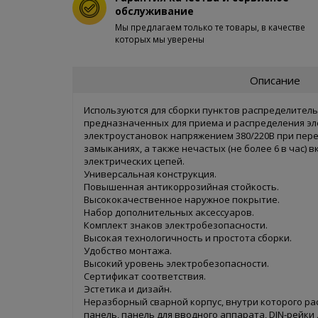
обслуживание
Мы предлагаем только те товары, в качестве
которых мы уверены
Описание
Используются для сборки пунктов распределитель
предназначенных для приема и распределения эл
электроустановок напряжением 380/220В при пере
замыканиях, а также нечастых (не более 6 в час)
электрических цепей.
Универсальная конструкция.
Повышенная антикоррозийная стойкость.
Высококачественное наружное покрытие.
Набор дополнительных аксессуаров.
Комплект знаков электробезопасности.
Высокая технологичность и простота сборки.
Удобство монтажа.
Высокий уровень электробезопасности.
Сертификат соответствия.
Эстетика и дизайн.
Неразборный сварной корпус, внутри которого р
панель, панель для вводного аппарата, DIN-рейки