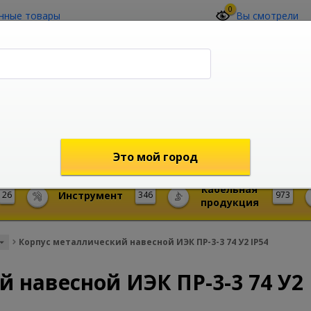
0
нные товары
Вы смотрели
О компании
Контакты
(4212) 73-60-42
Звоните с 09-00 до 19-00 (Хабаровск)
с 02-00 до 12-00 (МСК)
shop@mireks.ru
Это мой город
Кабельная
26
Инструмент
346
973
продукция
Корпус металлический навесной ИЭК ПР-3-3 74 У2 IP54
 навесной ИЭК ПР-3-3 74 У2 