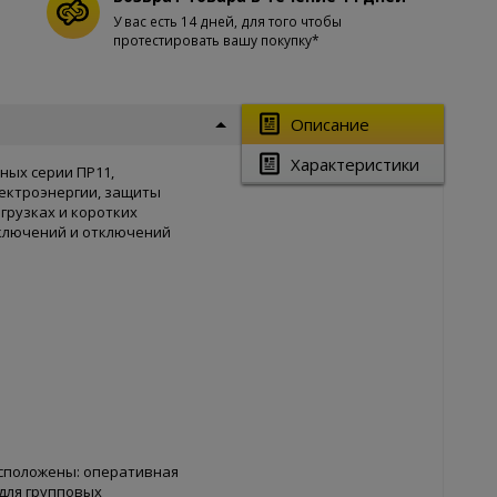
У вас есть 14 дней, для того чтобы
протестировать вашу покупку*
Описание
Характеристики
ных серии ПР11,
ектроэнергии, защиты
грузках и коротких
 включений и отключений
асположены: оперативная
 для групповых