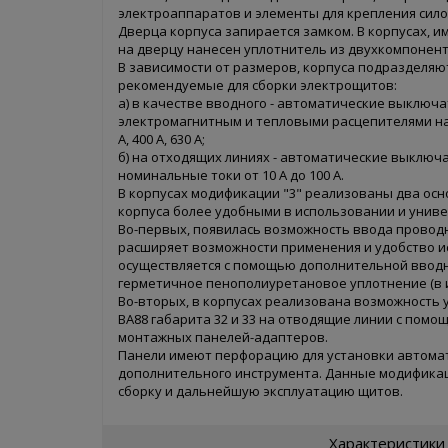
электроаппаратов и элементы для крепления силов
Дверца корпуса запирается замком. В корпусах, и
на дверцу нанесен уплотнитель из двухкомпонент
В зависимости от размеров, корпуса подразделяют
рекомендуемые для сборки электрощитов:
а) в качестве вводного - автоматические выключат
электромагнитным и тепловыми расцепителями на 
А, 400 А, 630 А;
б) на отходящих линиях - автоматические выключа
номинальные токи от 10 А до 100 А.
В корпусах модификации "3" реализованы два ос
корпуса более удобными в использовании и унив
Во-первых, появилась возможность ввода проводн
расширяет возможности применения и удобство и
осуществляется с помощью дополнительной ввод
герметичное пенополиуретановое уплотнение (в ис
Во-вторых, в корпусах реализована возможность 
ВА88 габарита 32 и 33 на отводящие линии с пом
монтажных панелей-адаптеров.
Панели имеют перфорацию для установки автома
дополнительного инструмента. Данные модифика
сборку и дальнейшую эксплуатацию щитов.
Характеристики