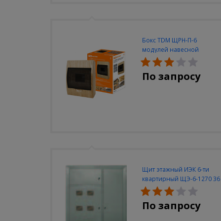
Бокс TDM ЩРН-П-6
модулей навесной
пластик IP40 "Эко" (сосна)
По запросу
Щит этажный ИЭК 6-ти
квартирный ЩЭ-6-1270 36
УХЛ3
По запросу