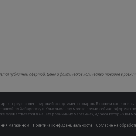
яется публичной офертой. Цены и фактическое количество товаров в рознич
Мирэкс представлен широкий ассортимент товаров. В нашем каталоге вы
ставкой по Хабаровску и Комсомольску можно прямо сейчас, оформив пок
же осуществляется в наших розничных магазинах, адреса которых вы може
ания магазином
|
Политика конфиденциальности
|
Cогласие на обработ