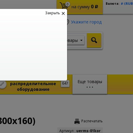
(RUB
Валюта:
0
Р
0
на сумму
Р
Закрыть
Укажите город
Товары
Я ищу, например,
Шуруповерт
Монтажное и
Еще товары
распределительное
647
•
•
•
оборудование
00х160)
Распечатать
Артикул :
uerms-01kor