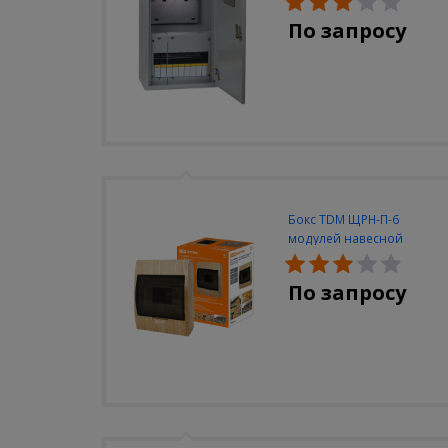
IP 31 (500х300х160)
По запросу
Бокс TDM ЩРН-П-6
модулей навесной
пластик IP40 "Эко" (сосна)
По запросу