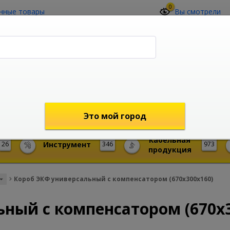
0
нные товары
Вы смотрели
О компании
Контакты
(4212) 73-60-42
Звоните с 09-00 до 19-00 (Хабаровск)
с 02-00 до 12-00 (МСК)
shop@mireks.ru
Это мой город
Кабельная
26
Инструмент
346
973
продукция
Короб ЭКФ универсальный с компенсатором (670х300х160)
ный с компенсатором (670х3