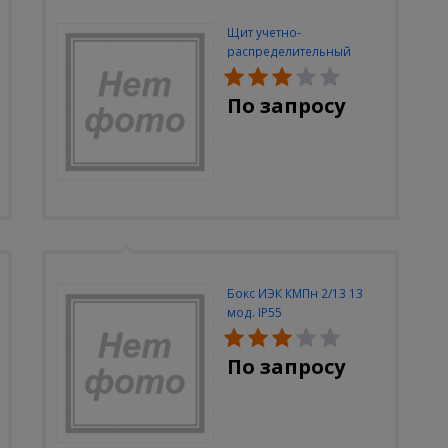
Щит учетно-
распределительный
встраиваемый ЭКФ
ЩРУВ-3/48 2-х дверный IP
По запросу
31 (620х660х165)
Бокс ИЭК КМПн 2/13 13
мод. IP55
По запросу