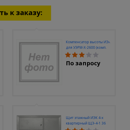
ь к заказу:
Компенсатор высоты ИЭК
для УЭРМ-Х-2600 (комп.
2шт)
По запросу
Щит этажный ИЭК 4-х
квартирный ЩЭ-4-1 36
УХЛ3 (уст. разм.