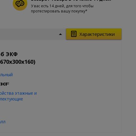
У вас есть 14 дней, для того чтобы
протестировать вашу покупку*
Характеристики
об ЭКФ
670х300х160)
льный
ойства этажные и
лектующие
алл