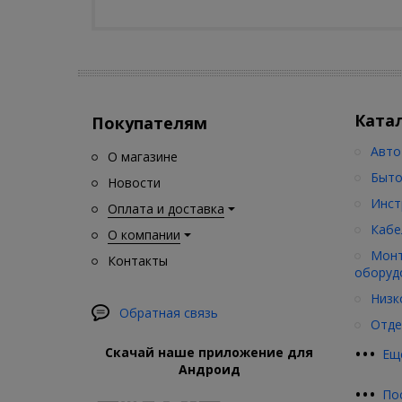
Ката
Покупателям
Авто
О магазине
Быто
Новости
Инст
Оплата и доставка
Кабе
О компании
Монт
Контакты
оборуд
Низк
Обратная связь
Отде
•
•
•
Скачай наше приложение для
Ещ
Андроид
•
•
•
По