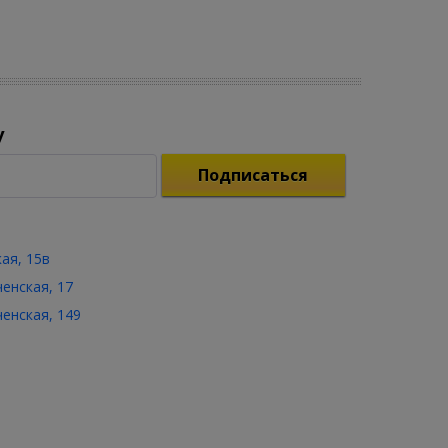
у
Подписаться
кая, 15в
ченская, 17
ченская, 149