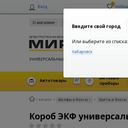
0
Вход
Избра
О магазине
Новости
Оплата и доставка
Введите свой город
Или выберите из списка:
Хабаровск
УНИВЕРСАЛЬНЫЙ ИНТЕРНЕТ МАГАЗИН
Бытовые
Автотовары
67
приборы
Каталог
Шкафы и боксы
Щиты и боксы
Короб ЭКФ универсаль