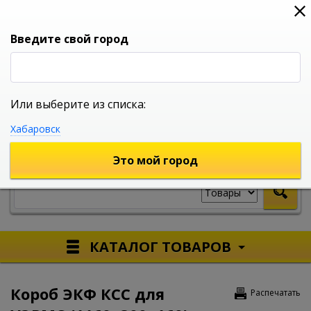
0
0
0
Вход
Введите свой город
Или выберите из списка:
УНИВЕРСАЛЬНЫЙ ИНТЕРНЕТ МАГАЗИН
Хабаровск
УКАЖИТЕ ГОРОД
Это мой город
КАТАЛОГ ТОВАРОВ
Короб ЭКФ КСС для
Распечатать