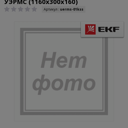
УЭРМС (1160х300х160)
Артикул :
uerms-01kss