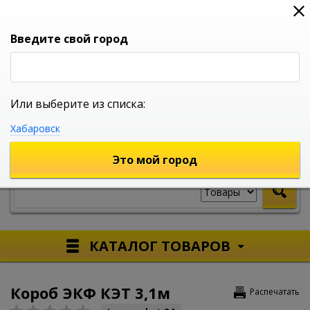
0
0
0
Вход
Введите свой город
Или выберите из списка:
УНИВЕРСАЛЬНЫЙ ИНТЕРНЕТ МАГАЗИН
Хабаровск
УКАЖИТЕ ГОРОД
Это мой город
КАТАЛОГ ТОВАРОВ
Короб ЭКФ КЭТ 3,1м
Распечатать