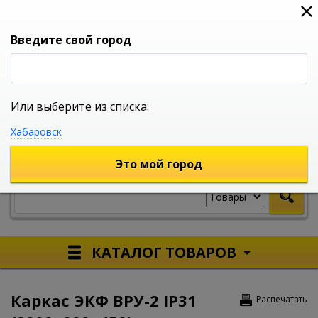
0
0
0
Вход
Введите свой город
Или выберите из списка:
УНИВЕРСАЛЬНЫЙ ИНТЕРНЕТ МАГАЗИН
Хабаровск
УКАЖИТЕ ГОРОД
Это мой город
КАТАЛОГ ТОВАРОВ
Каркас ЭКФ ВРУ-2 IP31
Распечатать