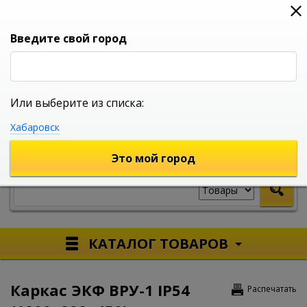
0
0
0
Вход
Введите свой город
Или выберите из списка:
УНИВЕРСАЛЬНЫЙ ИНТЕРНЕТ МАГАЗИН
Хабаровск
УКАЖИТЕ ГОРОД
Это мой город
КАТАЛОГ ТОВАРОВ
Каркас ЭКФ ВРУ-1 IP54
Распечатать