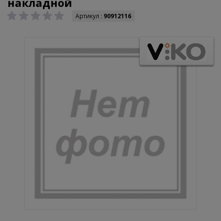
накладной
Артикул :
90912116