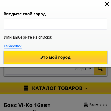
0
0
0
Вход
Введите свой город
Или выберите из списка:
УНИВЕРСАЛЬНЫЙ ИНТЕРНЕТ МАГАЗИН
Хабаровск
УКАЖИТЕ ГОРОД
Это мой город
КАТАЛОГ ТОВАРОВ
Бокс Vi-Ko 16авт
Распечатать