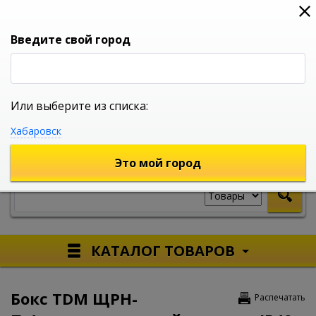
0
0
0
Вход
Введите свой город
Или выберите из списка:
УНИВЕРСАЛЬНЫЙ ИНТЕРНЕТ МАГАЗИН
Хабаровск
УКАЖИТЕ ГОРОД
Это мой город
КАТАЛОГ ТОВАРОВ
Бокс TDM ЩРН-
Распечатать