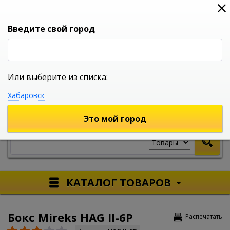
0
0
0
Вход
Введите свой город
Или выберите из списка:
УНИВЕРСАЛЬНЫЙ ИНТЕРНЕТ МАГАЗИН
Хабаровск
УКАЖИТЕ ГОРОД
Это мой город
КАТАЛОГ ТОВАРОВ
Бокс Mireks HAG II-6P
Распечатать