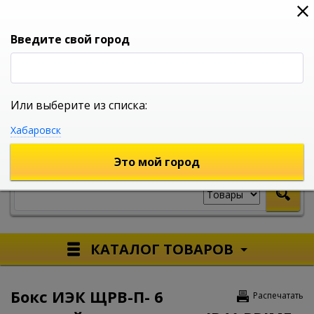
0
0
0
Вход
Введите свой город
Или выберите из списка:
УНИВЕРСАЛЬНЫЙ ИНТЕРНЕТ МАГАЗИН
Хабаровск
УКАЖИТЕ ГОРОД
Это мой город
КАТАЛОГ ТОВАРОВ
Бокс ИЭК ЩРВ-П- 6
Распечатать