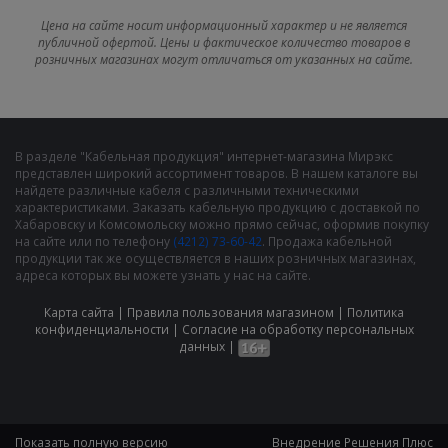
Цена на сайте носит информационный характер и не является
публичной офертой. Цены и фактическое количество товаров в
розничных магазинах могут отличаться от указанных на сайте.
В разделе "Кабельная продукция" интернет-магазина Мирэкс
представлен широкий ассортимент товаров. В нашем каталоге вы
найдете различные кабеля с различными техническими
характеристиками. Заказать кабельную продукцию с доставкой по
Хабаровску и Комсомольску можно прямо сейчас, оформив покупку
на сайте или по телефону
(4212) 73-60-42
. Продажа кабельной
продукции так же осуществляется в наших розничных магазинах,
адреса которых вы можете узнать у нас на сайте.
Карта сайта
|
Правила пользования магазином
|
Политика
конфиденциальности
|
Cогласие на обработку персональных
данных
|
Показать полную версию
Внедрение
Решения Плюс