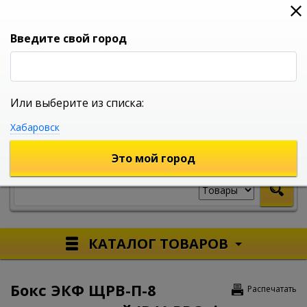
0
0
0
Вход
Введите свой город
Или выберите из списка:
УНИВЕРСАЛЬНЫЙ ИНТЕРНЕТ МАГАЗИН
Хабаровск
УКАЖИТЕ ГОРОД
Это мой город
КАТАЛОГ ТОВАРОВ
Бокс ЭКФ ЩРВ-П-8
Распечатать