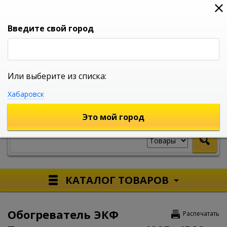
0
0
0
Вход
Введите свой город
Или выберите из списка:
УНИВЕРСАЛЬНЫЙ ИНТЕРНЕТ МАГАЗИН
Хабаровск
УКАЖИТЕ ГОРОД
Это мой город
КАТАЛОГ ТОВАРОВ
Обогреватель ЭКФ
Распечатать