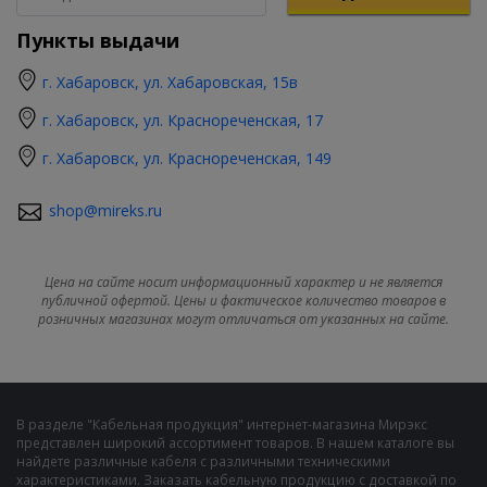
Пункты выдачи
г. Хабаровск, ул. Хабаровская, 15в
г. Хабаровск, ул. Краснореченская, 17
г. Хабаровск, ул. Краснореченская, 149
shop@mireks.ru
Цена на сайте носит информационный характер и не является
публичной офертой. Цены и фактическое количество товаров в
розничных магазинах могут отличаться от указанных на сайте.
В разделе "Кабельная продукция" интернет-магазина Мирэкс
представлен широкий ассортимент товаров. В нашем каталоге вы
найдете различные кабеля с различными техническими
характеристиками. Заказать кабельную продукцию с доставкой по