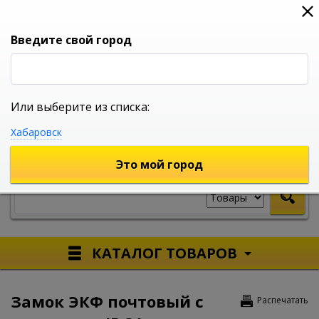
0
0
0
Вход
Введите свой город
Или выберите из списка:
УНИВЕРСАЛЬНЫЙ ИНТЕРНЕТ МАГАЗИН
Хабаровск
УКАЖИТЕ ГОРОД
Это мой город
КАТАЛОГ ТОВАРОВ
Замок ЭКФ почтовый с
Распечатать