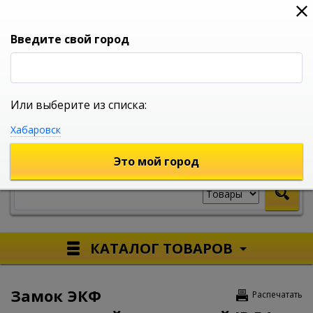
0
0
0
Вход
Введите свой город
Или выберите из списка:
УНИВЕРСАЛЬНЫЙ ИНТЕРНЕТ МАГАЗИН
Хабаровск
УКАЖИТЕ ГОРОД
Это мой город
КАТАЛОГ ТОВАРОВ
Замок ЭКФ
Распечатать