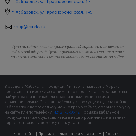
г. Хабаровск, ул. Краснореченская, 17
г. Хабаровск, ул. Краснореченская, 149
shop@mireks.ru
Цена на сайте носит информационный характер и не является
публичной офертой. Цены и фактическое количество товаров в
розничных магазинах могут отличаться от указанных на сайте.
В разделе "Кабельная продукция" интернет-магазина Мирэкс
представлен широкий ассортимент товаров. В нашем каталоге вы
найдете различные кабеля с различными техническими
характеристиками. Заказать кабельную продукцию с доставкой по
Хабаровску и Комсомольску можно прямо сейчас, оформив покупку
на сайте или по телефону
(4212) 73-60-42
. Продажа кабельной
продукции так же осуществляется в наших розничных магазинах,
адреса которых вы можете узнать у нас на сайте.
Карта сайта
|
Правила пользования магазином
|
Политика