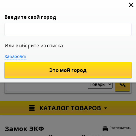
0
0
0
Вход
Введите свой город
Или выберите из списка:
УНИВЕРСАЛЬНЫЙ ИНТЕРНЕТ МАГАЗИН
Хабаровск
УКАЖИТЕ ГОРОД
Это мой город
КАТАЛОГ ТОВАРОВ
Замок ЭКФ
Распечатать