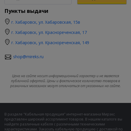
Пункты выдачи
г. Хабаровск, ул. Хабаровская, 15в
г. Хабаровск, ул. Краснореченская, 17
г. Хабаровск, ул. Краснореченская, 149
shop@mireks.ru
Цена на сайте носит информационный характер и не является
публичной офертой. Цены и фактическое количество товаров в
розничных магазинах могут отличаться от указанных на сайте.
В разделе "Кабельная продукция" интернет-магазина Мирэкс
представлен широкий ассортимент товаров. В нашем каталоге вы
найдете различные кабеля с различными техническими
характеристиками. Заказать кабельную продукцию с доставкой по