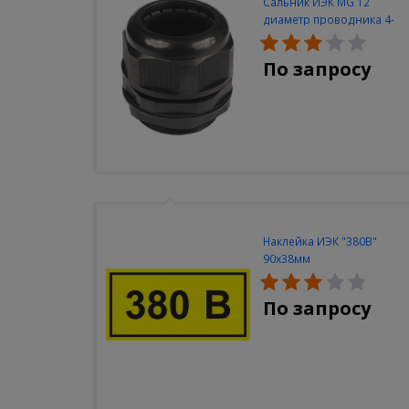
Сальник ИЭК MG 12
диаметр проводника 4-
7мм IP68
По запросу
Наклейка ИЭК "380В"
90х38мм
По запросу