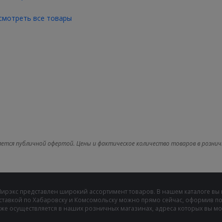
смотреть все товары
яется публичной офертой. Цены и фактическое количество товаров в рознич
Мирэкс представлен широкий ассортимент товаров. В нашем каталоге вы
ставкой по Хабаровску и Комсомольску можно прямо сейчас, оформив пок
же осуществляется в наших розничных магазинах, адреса которых вы може