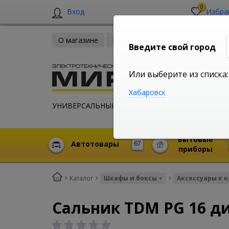
0
Вход
Избра
О магазине
Новости
Оплата и доставка
Введите свой город
Или выберите из списка:
Хабаровск
УНИВЕРСАЛЬНЫЙ ИНТЕРНЕТ МАГАЗИН
Бытовые
Автотовары
67
приборы
Каталог
Шкафы и боксы
Аксессуары к 
Сальник TDM PG 16 д