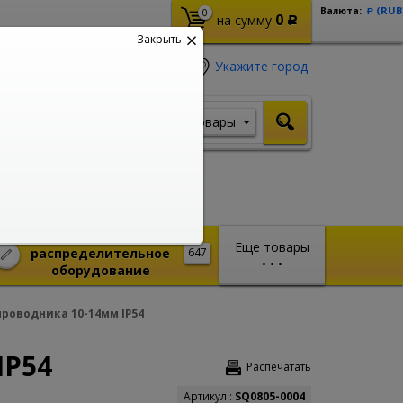
(RUB
Валюта:
0
Р
0
на сумму
Р
Закрыть
Укажите город
Товары
Я ищу, например,
Шуруповерт
Монтажное и
Еще товары
распределительное
647
•
•
•
оборудование
проводника 10-14мм IP54
IP54
Распечатать
Артикул :
SQ0805-0004