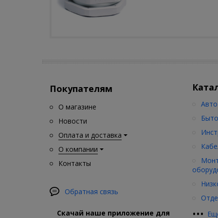
Ката
Покупателям
Авто
О магазине
Быто
Новости
Инст
Оплата и доставка
Кабе
О компании
Монт
Контакты
оборуд
Низк
Обратная связь
Отде
•
•
•
Скачай наше приложение для
Ещ