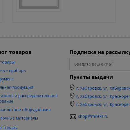
лог товаров
Подписка на рассылк
товары
вые приборы
Пункты выдачи
румент
льная продукция
г. Хабаровск, ул. Хабаровс
ажное и распределительное
г. Хабаровск, ул. Красноре
ование
г. Хабаровск, ул. Красноре
овольтное оборудование
shop@mireks.ru
лочные материалы
е товары