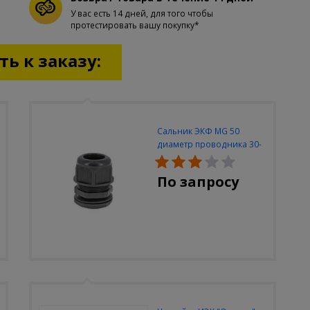
У вас есть 14 дней, для того чтобы
протестировать вашу покупку*
ь к заказу:
Сальник ЭКФ MG 50
диаметр проводника 30-
42мм IP68
По запросу