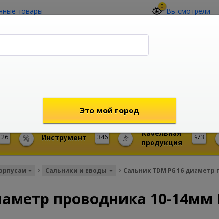
0
нные товары
Вы смотрели
О компании
Контакты
(4212) 73-60-42
Звоните с 09-00 до 19-00 (Хабаровск)
с 02-00 до 12-00 (МСК)
shop@mireks.ru
Это мой город
Кабельная
26
Инструмент
346
973
продукция
корпусам
Сальники и вводы
Сальник TDM PG 16 диаметр 
иаметр проводника 10-14мм 