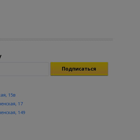
у
Подписаться
кая, 15в
ченская, 17
ченская, 149