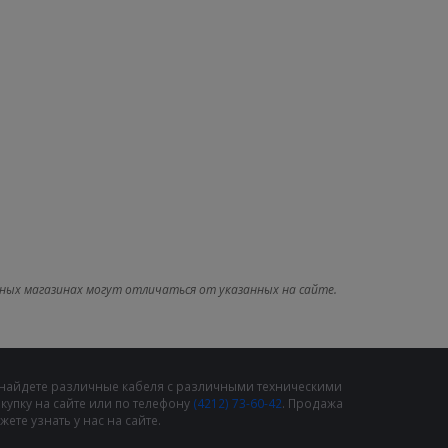
ных магазинах могут отличаться от указанных на сайте.
 найдете различные кабеля с различными техническими
упку на сайте или по телефону
(4212) 73-60-42
. Продажа
те узнать у нас на сайте.