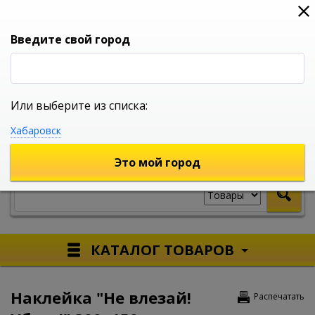
0
0
0
Вход
Введите свой город
Или выберите из списка:
УНИВЕРСАЛЬНЫЙ ИНТЕРНЕТ МАГАЗИН
Хабаровск
УКАЖИТЕ ГОРОД
Это мой город
КАТАЛОГ ТОВАРОВ
Наклейка "Не влезай!
Распечатать