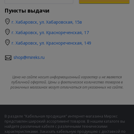
Пункты выдачи
г. Хабаровск, ул. Хабаровская, 15в
г. Хабаровск, ул. Краснореченская, 17
г. Хабаровск, ул. Краснореченская, 149
shop@mireks.ru
Цена на сайте носит информационный характер и не является
публичной офертой. Цены и фактическое количество товаров в
розничных магазинах могут отличаться от указанных на сайте.
В разделе "Кабельная продукция" интернет-магазина Мирэкс
представлен широкий ассортимент товаров. В нашем каталоге вы
найдете различные кабеля с различными техническими
характеристиками. Заказать кабельную продукцию с доставкой по