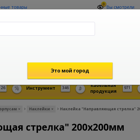
0
нные товары
Вы смотрели
О компании
Контакты
(4212) 73-60-42
Звоните с 09-00 до 19-00 (Хабаровск)
с 02-00 до 12-00 (МСК)
shop@mireks.ru
Это мой город
Кабельная
26
Инструмент
346
971
продукция
корпусам
Наклейки
Наклейка "Направляющая стрелка" 2
щая стрелка" 200х200мм