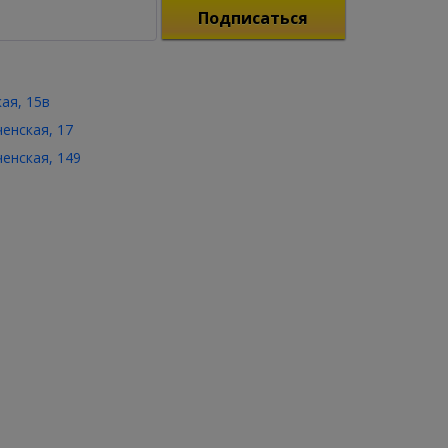
Подписаться
кая, 15в
ченская, 17
ченская, 149