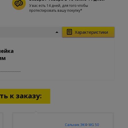
У вас есть 14 дней, для того чтобы
протестировать вашу покупку*
Характеристики
лейка
мм
ь к заказу:
Сальник ЭКФ MG 50