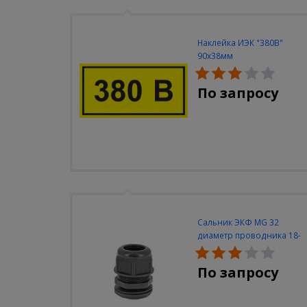
Наклейка ИЭК "380В"
90х38мм
По запросу
Сальник ЭКФ MG 32
диаметр проводника 18-
25мм IP68
По запросу