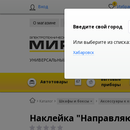
0
Вход
Избра
О магазине
Новости
Оплата и доставка
Введите свой город
Или выберите из списка:
Хабаровск
УНИВЕРСАЛЬНЫЙ ИНТЕРНЕТ МАГАЗИН
Бытовые
Автотовары
67
приборы
Каталог
Шкафы и боксы
Аксессуары к 
Наклейка "Направляю