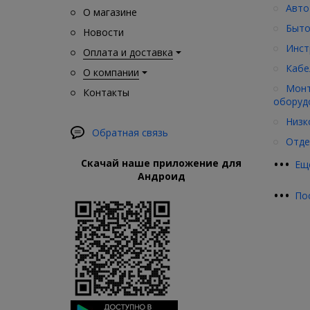
Авто
О магазине
Быто
Новости
Инст
Оплата и доставка
Кабе
О компании
Монт
Контакты
оборуд
Низк
Обратная связь
Отде
•
•
•
Скачай наше приложение для
Ещ
Андроид
•
•
•
По