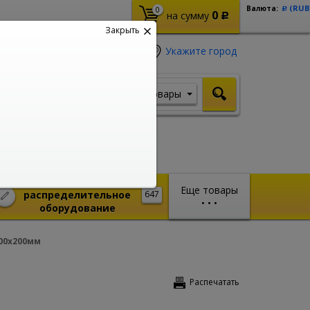
(RUB
Валюта:
0
Р
0
на сумму
Р
Закрыть
Укажите город
Товары
Я ищу, например,
Кабель ВВГ
Монтажное и
Еще товары
распределительное
647
•
•
•
оборудование
00х200мм
Распечатать