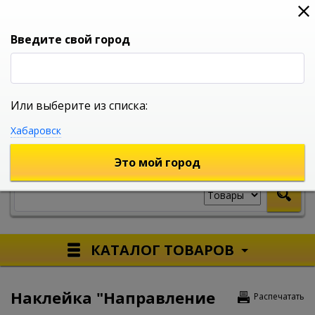
0
0
0
Вход
Введите свой город
Или выберите из списка:
УНИВЕРСАЛЬНЫЙ ИНТЕРНЕТ МАГАЗИН
Хабаровск
УКАЖИТЕ ГОРОД
Это мой город
КАТАЛОГ ТОВАРОВ
Наклейка "Направление
Распечатать